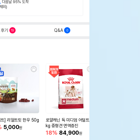
,
다음날 95% 도착
제외)
후기
Q&A
19
0
세트] 리얼트릿 한우 50g
로얄캐닌 독 미디엄 어덜트 10
오리젠 독 스몰브리드 4
kg 중형견 면역증진
%
5,000
15%
75,400
원
원
18%
84,900
원