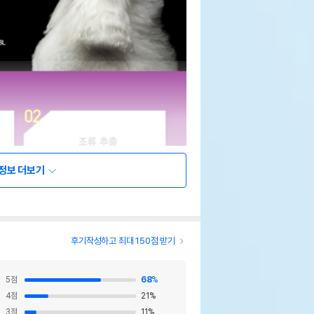
정보 더보기
후기작성하고 최대 150점 받기
5
점
68
%
4
점
21
%
3
점
11
%