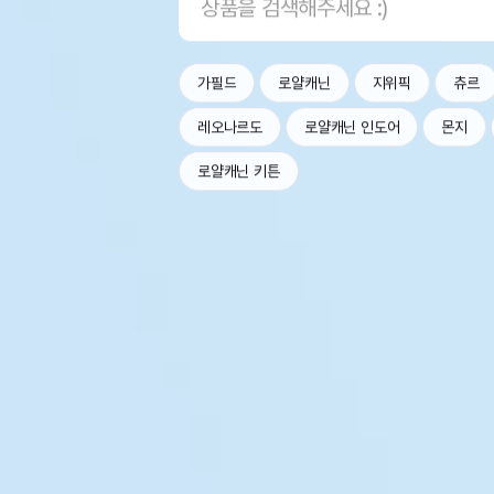
가필드
로얄캐닌
지위픽
츄르
레오나르도
로얄캐닌 인도어
몬지
로얄캐닌 키튼