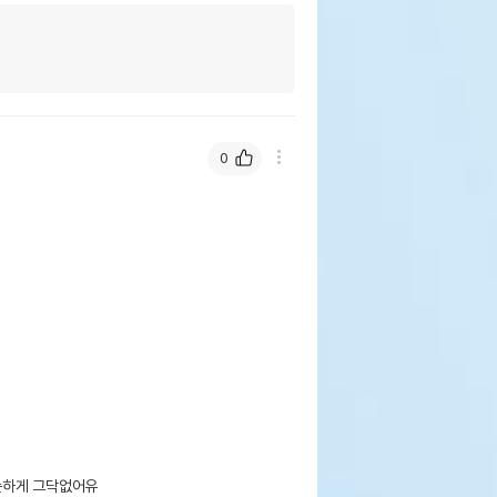
0
하게 그닥없어유
