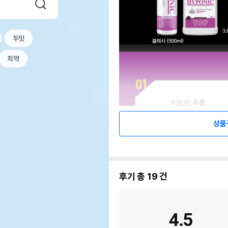
두잇
치약
상품
후기 총
19
건
4.5