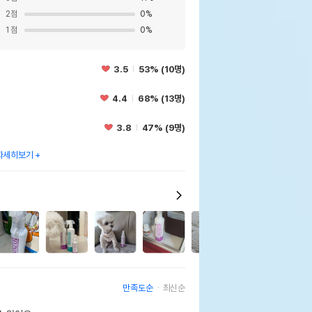
2
점
0
%
1
점
0
%
3.5
53% (10명)
4.4
68% (13명)
3.8
47% (9명)
자세히보기
0
2
만족도순
최신순