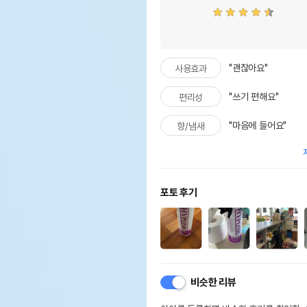
"괜찮아요"
사용효과
"쓰기 편해요"
편리성
"마음에 들어요"
향/냄새
포토 후기
비슷한 리뷰