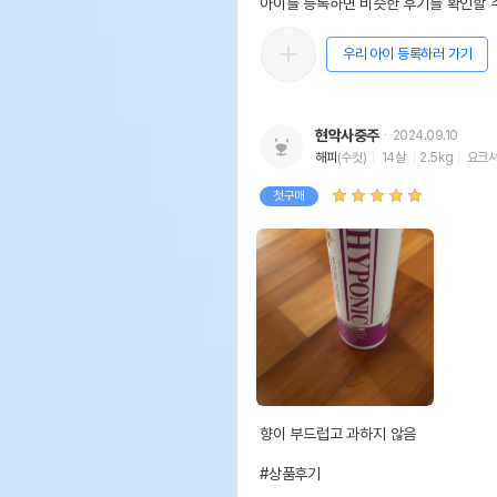
아이를 등록하면 비슷한 후기를 확인할 수
우리 아이 등록하러 가기
현악사중주
2024.09.10
해피
(수컷)
14살
2.5kg
요크
첫구매
향이 부드럽고 과하지 않음

#상품후기