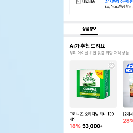
내일배송
21시까지 주문하면
(토, 일요일/공휴일 
상품정보
Ai가 추천 드려요
우리 아이를 위한 맞춤 취향 저격 상품
그리니즈 오리지널 티니 130
[2개
개입
28
18%
53,000
원