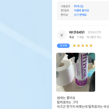
사용효과
뛰어나요
향/냄새
마음에 들어요
편리성
쓰기 편해요
버디16451
2024.07.11
흑곰
7개월
하나뿐인 믹스
첫구매
냄새는 좋아요 

탈취효과는 그닥

쉬즈곤 한가지 써봣는데 탈취효과는 비슷