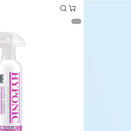
1
/
1