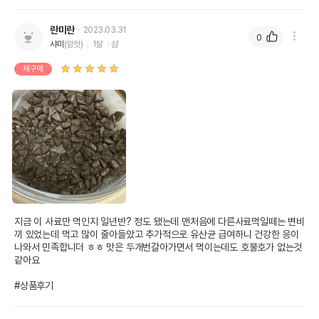
란미란
2023.03.31
0
샤미
(암컷)
1살
샴
재구매
지금 이 사료만 먹인지 일년반? 정도 됐는데 맨처음에 다른사료먹일떼는 변비
끼 있었는데 먹고 많이 줄아들았고 추가적으로 유산균 급여하니 건강한 응이 
나와서 민족합니더 ㅎㅎ 맛은 두개번갈아가면서 먹이는데도 호불호가 없는것 
같아요

#상품후기