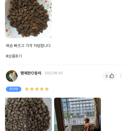
배송 빠르고 가격 저렴합니다 

#상품후기
상품 필수 정보
행복한♡둥이
2022.06.30
품명 및 모델명
퓨어비타 캣 그레인프리 연어&완두콩 3kg
3
법에 의한 인증,허가 등을
첫구매
상세페이지 참고
받았음을 확인할수 있는
경우 그에 대한 사항
제조국 또는 원산지
미국
KLN ENTERPRISES, lnc./(주)
제조자,수입품의 경우
수입자를 함께 표기
피앤비인터내셔널