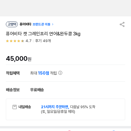
고양이
퓨어비타
브랜드관 이동
퓨어비타 캣 그레인프리 연어&완두콩 3kg
4.7
후기 49개
45,000
원
적립혜택
최대
150점
적립
배송정보
무료배송
내일배송
21시까지 주문하면,
다음날 95% 도착
(토, 일요일/공휴일 제외)