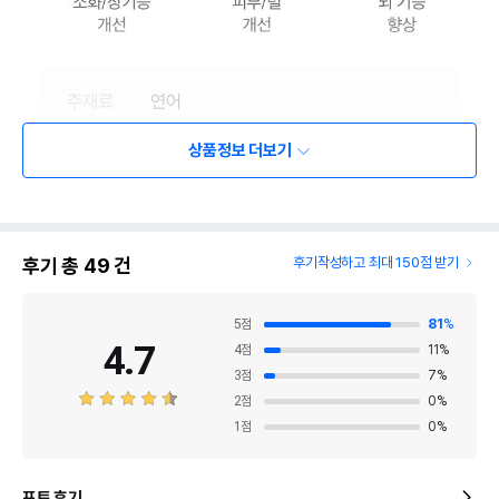
상품정보 더보기
후기 총
49
건
후기작성하고 최대 150점 받기
5
점
81
%
4.7
4
점
11
%
3
점
7
%
2
점
0
%
1
점
0
%
포토 후기