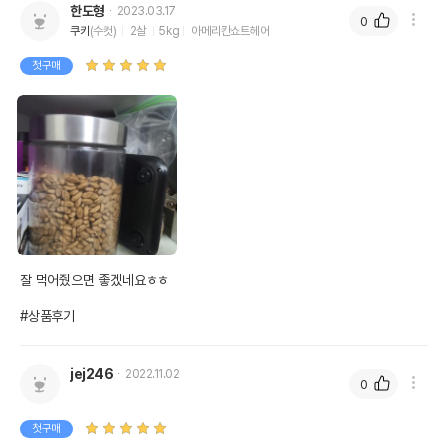
한도형
2023.03.17
0
쿠키
(수컷)
2살
5kg
아메리칸쇼트헤어
첫구매
잘 먹어줬으면 좋겠네요ㅎㅎ

#상품후기
jej246
2022.11.02
0
첫구매