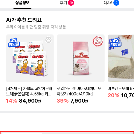
상품정보
후기
Q&A
49
2
Ai가 추천 드려요
우리 아이를 위한 맞춤 취향 저격 상품
[4개세트] 가필드 고양이모래
로얄캐닌 캣 마더&베이비 모
바른벤토모래 6
보라(굵은입자) 4.55kg 카사
아보기(400g/4/10kg)
20%
10,7
바모래
14%
84,900
39%
7,900
원
원