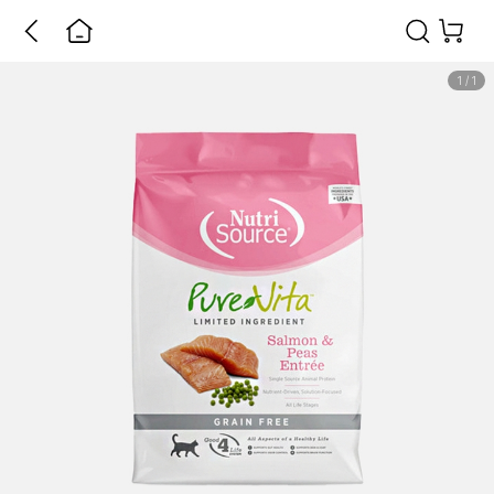
1
/
1