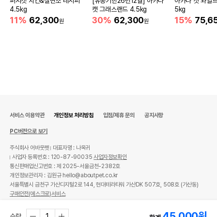
퍼시캣 치킨&칠면조 레시피
[유통기한26년12월] 아카나
아카나 캣 와일드
4.5kg
캣 그래스랜드 4.5kg
5kg
11%
62,300
30%
62,300
15%
75,6
원
원
서비스 이용약관
개인정보 처리방침
입점/제휴 문의
공지사항
PC버전으로 보기
주식회사 어바웃펫
대표자명 : 나옥귀
사업자 등록번호 : 120-87-90035
사업자정보확인
통신판매업신고번호 : 제 2025-서울금천-2382호
개인정보관리자 : 김원규 hello@aboutpet.co.kr
서울특별시 금천구 가산디지털2로 144, 현대테라타워 가산DK 507호, 508호 (가산동)
구매안전(에스크로)서비스
© copyright (c) www.aboutpet.co.kr all rights reserved.
45,000
원
수량