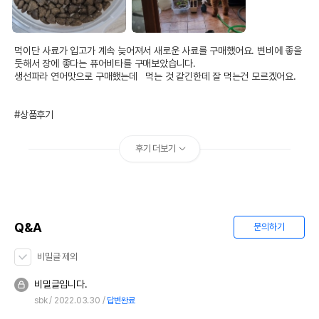
AS책임자와 전화번호
어바웃펫//1644-9601
또는 소비자상담 관련
전화번호
먹이단 사료가 입고가 계속 늦어져서 새로운 사료를 구매했어요. 변비에 좋을 
유통기한이 최소 2026.12.06이거나 그
둣해서 장에 좋다는 퓨어비타를 구매보았습니다.

이후인 상품이 출고됩니다.
생선파라 연어맛으로 구매했는데   먹는 것 같긴한데 잘 먹는건 모르겠어요.

유통기한
단, 상품명에 유통기한 명시된 경우, 해당
유통기한을 따릅니다.
#상품후기
후기 더보기
Q&A
문의하기
비밀글 제외
비밀글입니다.
sbk
2022.03.30
답변완료