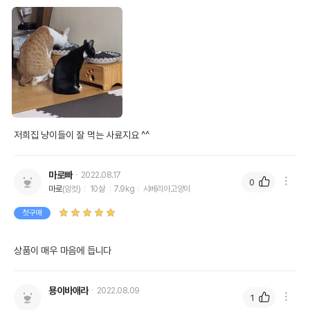
저희집 냥이들이 잘 먹는 사료지요 ^^
마로빠
2022.08.17
0
마로
(암컷)
10살
7.9kg
시베리아고양이
첫구매
상품이 매우 마음에 듭니다 
묭이바애라
2022.08.09
1