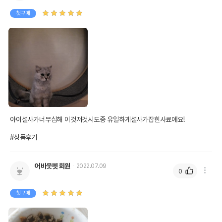
첫구매
아이설사가너무심해 이것저것시도중 유일하게설사가잡힌사료에요!

#상품후기
어바웃펫 회원
2022.07.09
0
첫구매