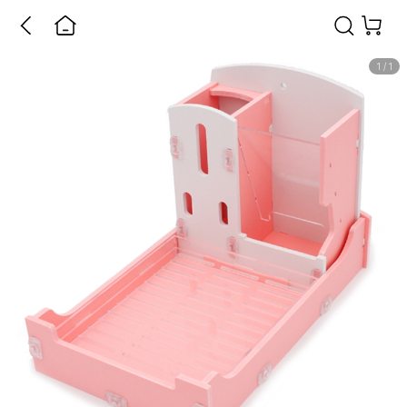
1
/
1