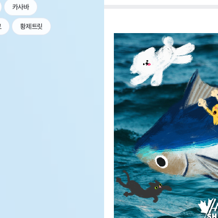
카사바
르
황제트릿