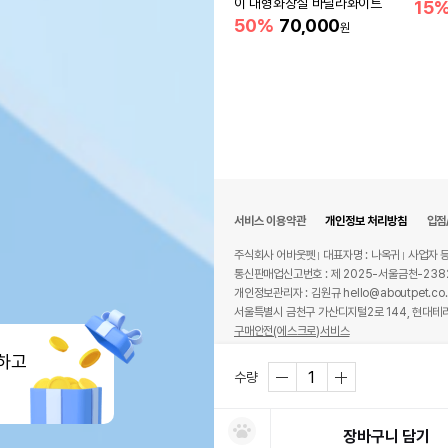
이 대형화장실 바닐라화이트
15
50%
70,000
원
서비스 이용약관
개인정보 처리방침
입점
주식회사 어바웃펫
대표자명 : 나옥귀
사업자 등
통신판매업신고번호 : 제 2025-서울금천-238
개인정보관리자 : 김원규 hello@aboutpet.co.
서울특별시 금천구 가산디지털2로 144, 현대테라
구매안전(에스크로)서비스
© copyright (c) www.aboutpet.co.kr all r
하고
수량
장바구니 담기