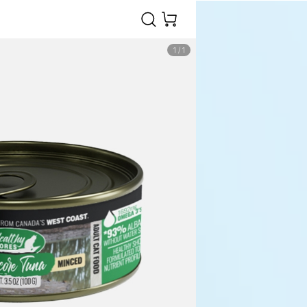
1
/
1