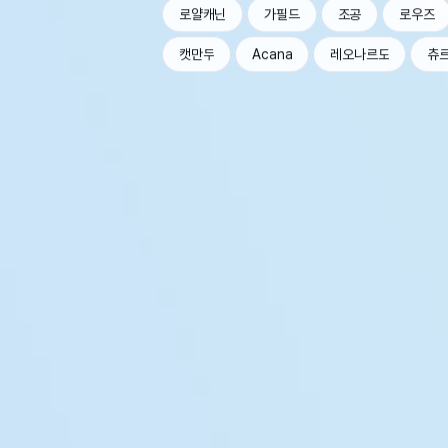
로얄캐닌
가필드
조공
로우즈
캣만두
Acana
레오나르도
츄