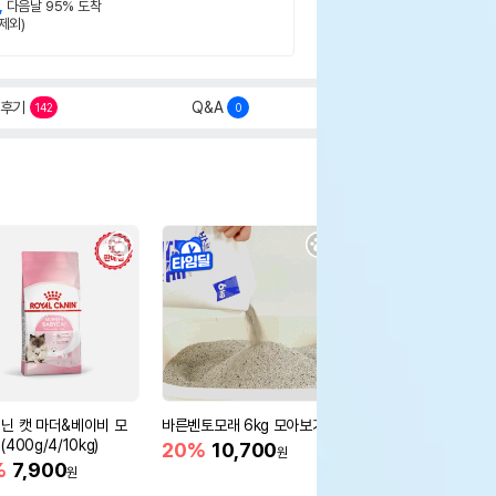
,
다음날 95% 도착
제외)
후기
Q&A
142
0
닌 캣 마더&베이비 모
바른벤토모래 6kg 모아보기
로얄캐닌 캣 인도어 4k
400g/4/10kg)
새 감소
20%
10,700
원
%
7,900
16%
55,000
원
원