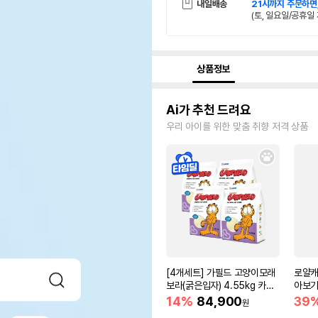
내일배송
21시까지 주문하면
(토, 일요일/공휴일 
상품정보
Ai가 추천 드려요
우리 아이를 위한 맞춤 취향 저격 상품
[4개세트] 가필드 고양이모래
로얄캐
보라(굵은입자) 4.55kg 카사
아보기(
바모래
14%
84,900
39
원