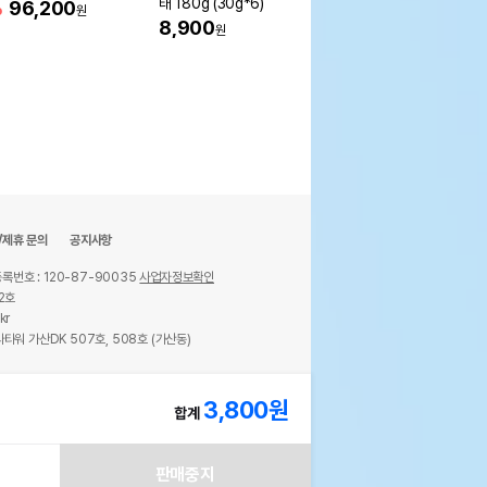
태 180g (30g*6)
등어 180g (30g*6)
%
96,200
원
8,900
8,900
원
원
/제휴 문의
공지사항
록번호 : 120-87-90035
사업자정보확인
2호
kr
타워 가산DK 507호, 508호 (가산동)
ights reserved.
3,800
원
합계
판매중지