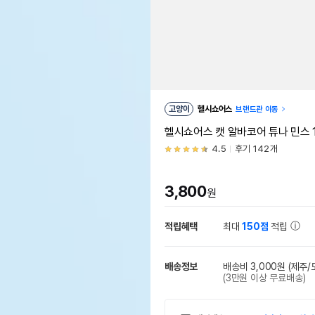
고양이
헬시쇼어스
브랜드관 이동
헬시쇼어스 캣 알바코어 튜나 민스 1
4.5
후기 142개
3,800
원
적립혜택
최대
150점
적립
배송정보
배송비 3,000원
(제주/
(3만원 이상 무료배송)