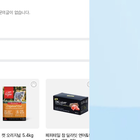
문의글이 없습니다.
 캣 오리지널 5.4kg
페피테일 참 딜라잇 연어&황
페피테일 참 딜라잇 참