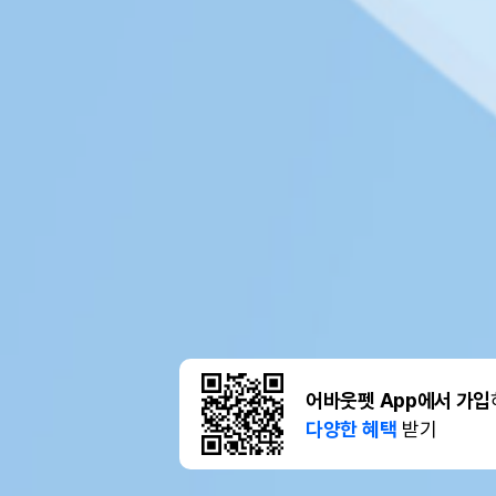
어바웃펫 App에서 가입
다양한 혜택
받기