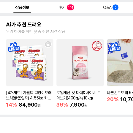
상품정보
후기
Q&A
144
0
Ai가 추천 드려요
우리 아이를 위한 맞춤 취향 저격 상품
[4개세트] 가필드 고양이모래
로얄캐닌 캣 마더&베이비 모
바른벤토모래 6
보라(굵은입자) 4.55kg 카사
아보기(400g/4/10kg)
20%
10,7
바모래
14%
84,900
39%
7,900
원
원