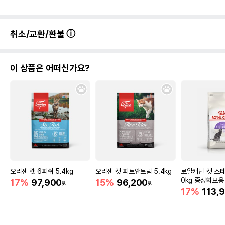
취소/교환/환불
이 상품은 어떠신가요?
오리젠 캣 6피쉬 5.4kg
오리젠 캣 피트앤트림 5.4kg
로얄캐닌 캣 스
0kg 중성화묘용
17%
97,900
15%
96,200
원
원
17%
113,