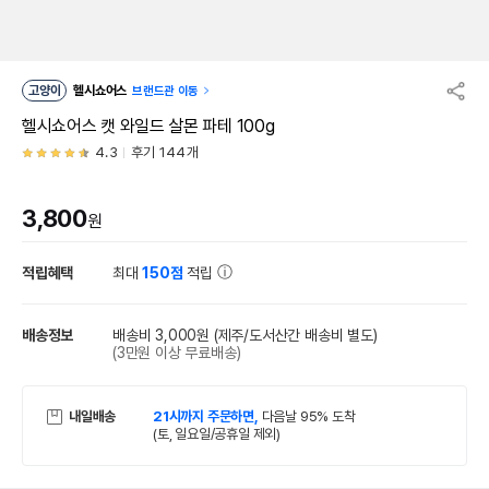
고양이
헬시쇼어스
브랜드관 이동
헬시쇼어스 캣 와일드 살몬 파테 100g
4.3
후기 144개
3,800
원
적립혜택
최대
150점
적립
배송정보
배송비 3,000원
(제주/도서산간 배송비 별도)
(3만원 이상 무료배송)
내일배송
21시까지 주문하면,
다음날 95% 도착
(토, 일요일/공휴일 제외)