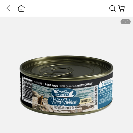
1
/
1