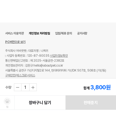
서비스 이용약관
개인정보 처리방침
입점/제휴 문의
공지사항
PC버전으로 보기
주식회사 어바웃펫
대표자명 : 나옥귀
사업자 등록번호 : 120-87-90035
사업자정보확인
통신판매업신고번호 : 제 2025-서울금천-2382호
개인정보관리자 : 김원규 hello@aboutpet.co.kr
서울특별시 금천구 가산디지털2로 144, 현대테라타워 가산DK 507호, 508호 (가산동)
구매안전(에스크로)서비스
© copyright (c) www.aboutpet.co.kr all rights reserved.
3,800
원
수량
합계
장바구니 담기
판매중지
찜