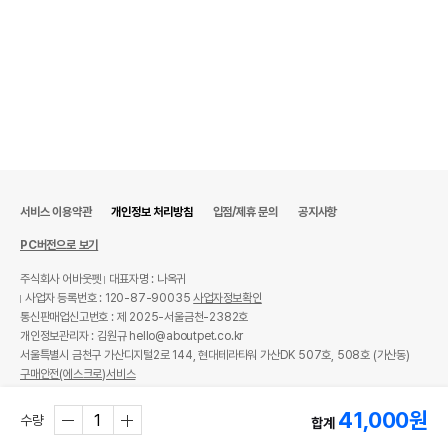
서비스 이용약관
개인정보 처리방침
입점/제휴 문의
공지사항
PC버전으로 보기
주식회사 어바웃펫
대표자명 : 나옥귀
사업자 등록번호 : 120-87-90035
사업자정보확인
통신판매업신고번호 : 제 2025-서울금천-2382호
개인정보관리자 : 김원규 hello@aboutpet.co.kr
서울특별시 금천구 가산디지털2로 144, 현대테라타워 가산DK 507호, 508호 (가산동)
구매안전(에스크로)서비스
© copyright (c) www.aboutpet.co.kr all rights reserved.
41,000
원
수량
합계