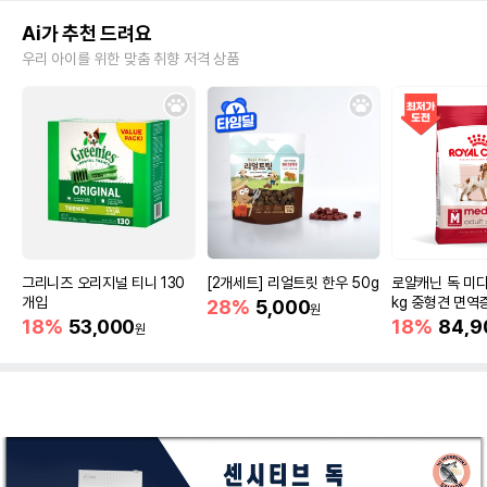
Ai가 추천 드려요
우리 아이를 위한 맞춤 취향 저격 상품
그리니즈 오리지널 티니 130
[2개세트] 리얼트릿 한우 50g
로얄캐닌 독 미디
개입
kg 중형견 면역
28%
5,000
원
18%
53,000
18%
84,9
원