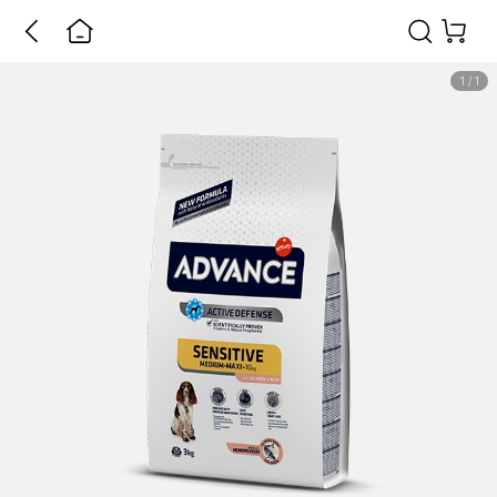
1
/
1