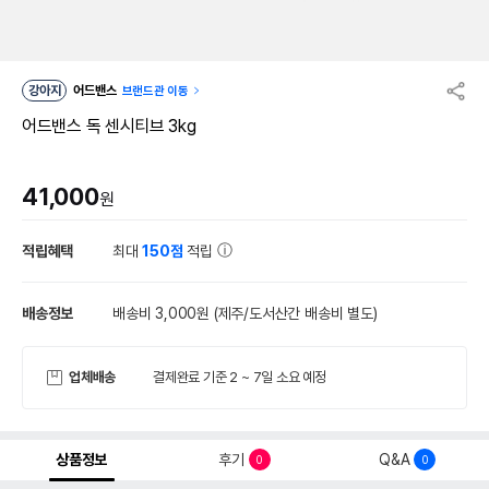
강아지
어드밴스
브랜드관 이동
어드밴스 독 센시티브 3kg
41,000
원
적립혜택
최대
150점
적립
배송정보
배송비 3,000원
(제주/도서산간 배송비 별도)
업체배송
결제완료 기준 2 ~ 7일 소요 예정
상품정보
후기
Q&A
0
0