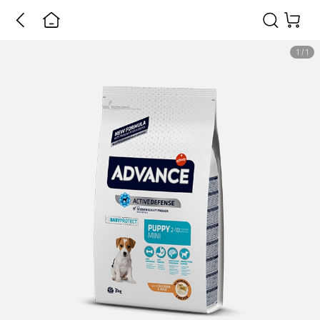
1
/
1