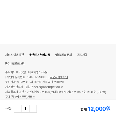
서비스 이용약관
개인정보 처리방침
입점/제휴 문의
공지사항
PC버전으로 보기
주식회사 어바웃펫
대표자명 : 나옥귀
사업자 등록번호 : 120-87-90035
사업자정보확인
통신판매업신고번호 : 제 2025-서울금천-2382호
개인정보관리자 : 김원규 hello@aboutpet.co.kr
서울특별시 금천구 가산디지털2로 144, 현대테라타워 가산DK 507호, 508호 (가산동)
구매안전(에스크로)서비스
© copyright (c) www.aboutpet.co.kr all rights reserved.
12,000
원
수량
합계