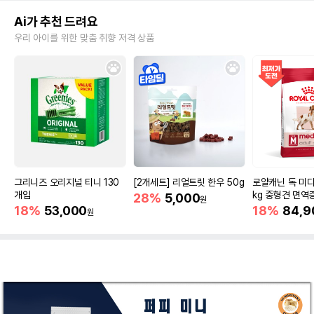
Ai가 추천 드려요
우리 아이를 위한 맞춤 취향 저격 상품
그리니즈 오리지널 티니 130
[2개세트] 리얼트릿 한우 50g
로얄캐닌 독 미디
개입
kg 중형견 면역
28%
5,000
원
18%
53,000
18%
84,9
원