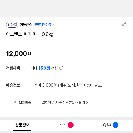
강아지
어드밴스
브랜드관 이동
어드밴스 퍼피 미니 0.8kg
12,000
원
적립혜택
최대
150점
적립
배송정보
배송비 3,000원
(제주/도서산간 배송비 별도)
업체배송
결제완료 기준 2 ~ 7일 소요 예정
상품정보
후기
Q&A
0
0