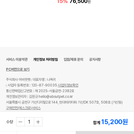
15%
76,500
원
서비스 이용약관
개인정보 처리방침
입점/제휴 문의
공지사항
PC버전으로 보기
주식회사 어바웃펫
대표자명 : 나옥귀
사업자 등록번호 : 120-87-90035
사업자정보확인
통신판매업신고번호 : 제 2025-서울금천-2382호
개인정보관리자 : 김원규 hello@aboutpet.co.kr
서울특별시 금천구 가산디지털2로 144, 현대테라타워 가산DK 507호, 508호 (가산동)
구매안전(에스크로)서비스
© copyright (c) www.aboutpet.co.kr all rights reserved.
15,200
원
수량
합계