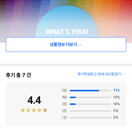
상품정보 더보기
후기 총
7
건
후기작성하고 최대 150점 받기
5
점
71
%
4.4
4
점
14
%
3
점
14
%
2
점
0
%
1
점
0
%