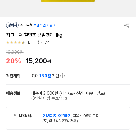
강아지
지그니쳐
브랜드관 이동
지그니쳐 칠면조 큰알갱이 1kg
4.4
후기 7개
19,000원
20%
15,200
원
적립혜택
최대
150점
적립
배송정보
배송비 3,000원
(제주/도서산간 배송비 별도)
(3만원 이상 무료배송)
내일배송
21시까지 주문하면,
다음날 95% 도착
(토, 일요일/공휴일 제외)