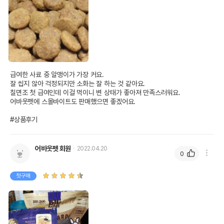
급여한 사료 중 알맹이가 가장 커요. 

잘 씹지 않아 걱정되지만 소화는 잘 하는 것 같아요. 

칠면조 첫 급여인데 이걸 먹이니 변 상태가 좋아져 만족스러워요. 

어바웃펫에 스몰바이트도 판매했으면 좋겠어요.

#상품후기
어바웃펫 회원
2022.04.20
0
첫구매