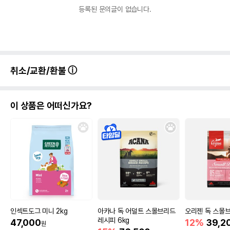
등록된 문의글이 없습니다.
취소/교환/환불
이 상품은 어떠신가요?
인섹트도그 미니 2kg
아카나 독 어덜트 스몰브리드
오리젠 독 스몰브리
레시피 6kg
47,000
12%
39,2
원