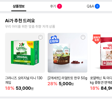
상품정보
후기
Q&A
7
0
Ai가 추천 드려요
우리 아이를 위한 맞춤 취향 저격 상품
그리니즈 오리지널 티니 130
[2개세트] 리얼트릿 한우 50g
로얄캐닌 독 미디
개입
kg 중형견 면역
28%
5,000
원
18%
53,000
18%
84,9
원