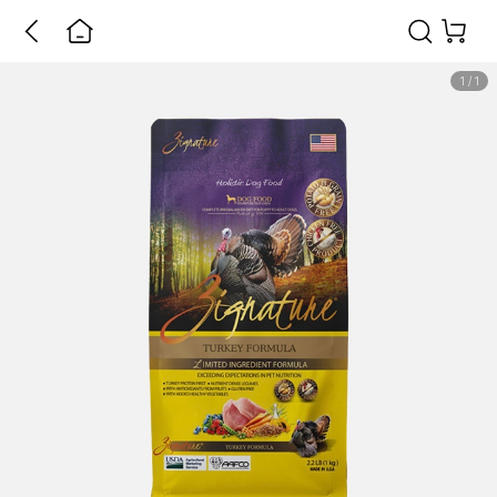
1
/
1