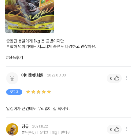
중형견 둥달에게 1kg 은 금방이지만 

혼합해 먹이기에는 지그니쳐 종류도 다양하고 괜찮아요.

#상품후기
어바웃펫 회원
2022.03.30
0
첫구매
알갱이가 큰건데도 무리없이 잘 먹어요.
딩듀
2021.11.22
0
빵꾸
(수컷)
5개월
1kg
말티푸