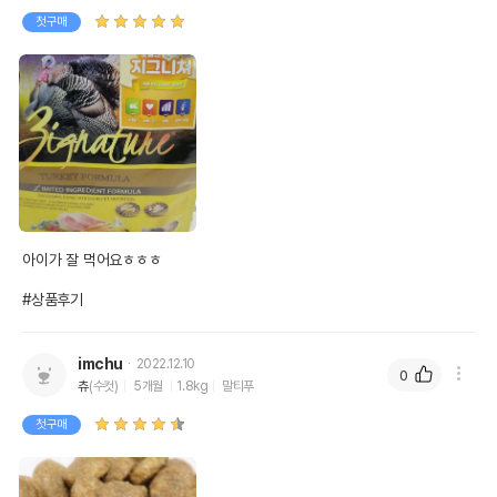
첫구매
아이가 잘 먹어요ㅎㅎㅎ

#상품후기
imchu
2022.12.10
0
츄
(수컷)
5개월
1.8kg
말티푸
첫구매