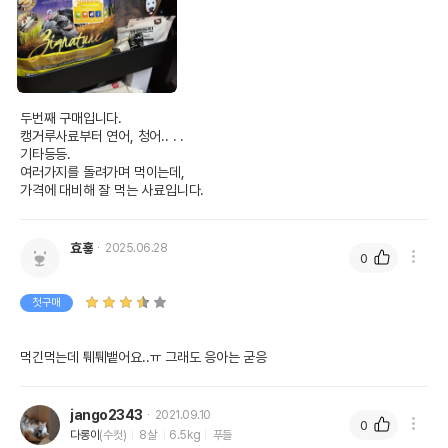
두번째 구매입니다.

캥거루사료부터 연어, 청어.. . . 

기타등등.

여러가지를 돌려가며 먹이는데,

가격에 대비해 잘 먹는 사료입니다.
효훃
2025.06.28
0
첫구매
먹긴먹는데 퉤퉤뱉어요..ㅠ 그래도 응아는 굳응
jango2343
2021.09.10
0
다롱이
(수컷)
8살
6.5kg
푸들