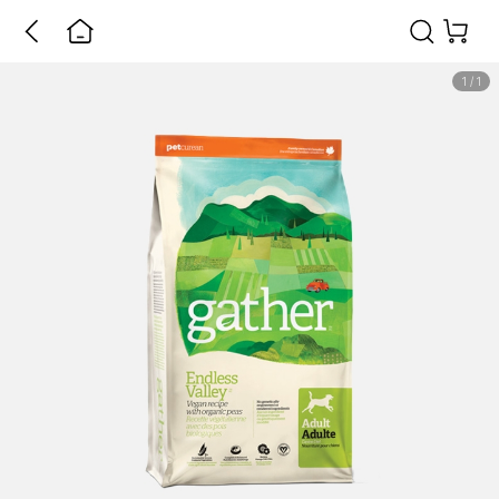
1
/
1