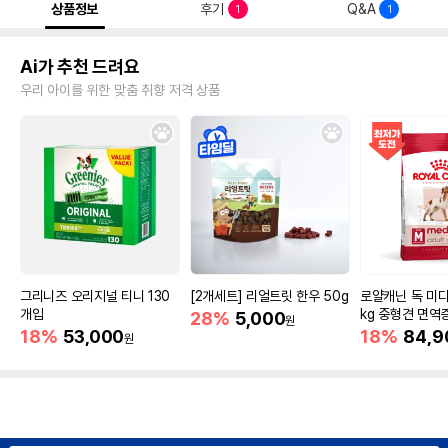
상품정보
후기
Q&A
1
1
Ai가 추천 드려요
우리 아이를 위한 맞춤 취향 저격 상품
그리니즈 오리지널 티니 130
[2개세트] 리얼트릿 한우 50g
로얄캐닌 독 미디
개입
kg 중형견 면역
28%
5,000
원
18%
53,000
18%
84,9
원