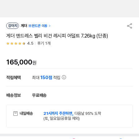
강아지
게더
브랜드관 이동
게더 앤드레스 벨리 비건 레시피 어덜트 7.26kg (단종)
4.5
후기 1개
165,000
원
적립혜택
최대
150점
적립
배송정보
무료배송
내일배송
21시까지 주문하면,
다음날 95% 도착
(토, 일요일/공휴일 제외)