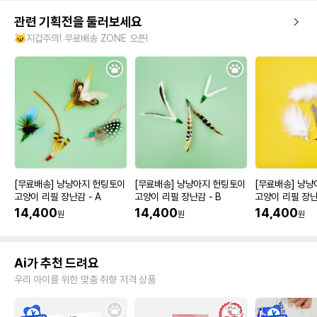
관련 기획전을 둘러보세요
🐱지갑주의! 무료배송 ZONE 오픈!
[무료배송] 냥냥아지 헌팅토이
[무료배송] 냥냥아지 헌팅토이
[무료배송] 냥
고양이 리필 장난감 - A
고양이 리필 장난감 - B
고양이 리필 장난
14,400
14,400
14,400
원
원
원
Ai가 추천 드려요
우리 아이를 위한 맞춤 취향 저격 상품