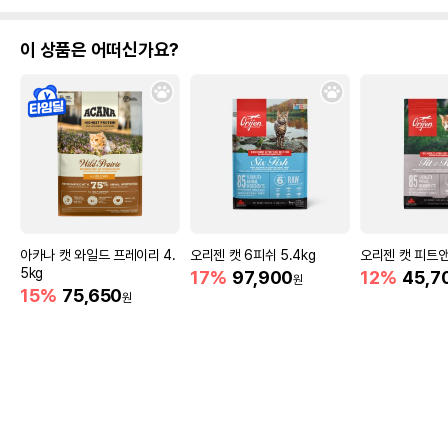
이 상품은 어떠신가요?
아카나 캣 와일드 프레이리 4.
오리젠 캣 6피쉬 5.4kg
오리젠 캣 피트앤트
5kg
17%
97,900
12%
45,7
원
15%
75,650
원