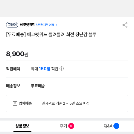
고양이
에코펫위드
브랜드관 이동
[무료배송] 에코펫위드 돌려돌려 회전 장난감 블루
8,900
원
적립혜택
최대
150점
적립
배송정보
무료배송
업체배송
결제완료 기준 2 ~ 5일 소요 예정
상품정보
후기
Q&A
0
0