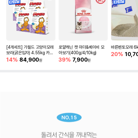
[4개세트] 가필드 고양이모래
로얄캐닌 캣 마더&베이비 모
바른벤토모래 6
보라(굵은입자) 4.55kg 카사
아보기(400g/4/10kg)
20%
10,7
바모래
14%
84,900
39%
7,900
원
원