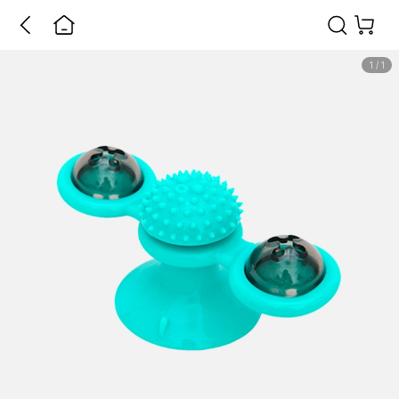
1
/
1