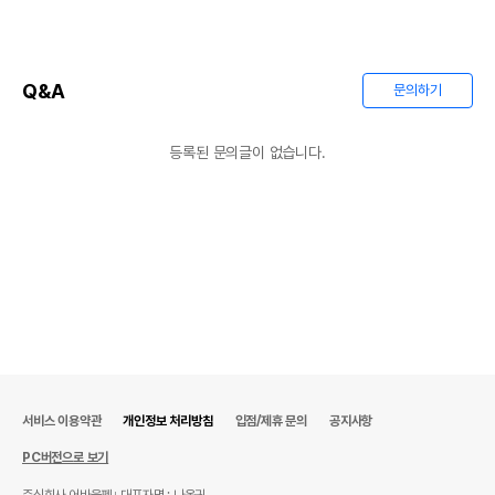
Q&A
문의하기
등록된 문의글이 없습니다.
서비스 이용약관
개인정보 처리방침
입점/제휴 문의
공지사항
PC버전으로 보기
주식회사 어바웃펫
대표자명 : 나옥귀