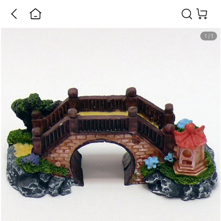
1
/
1