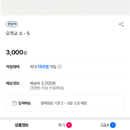
관상어
오작교 소 - 5
3,000
원
적립혜택
최대
150점
적립
배송정보
배송비 3,000원
(3만원 이상 무료배송)
업체배송
결제완료 기준 2 ~ 5일 소요 예정
상품정보
후기
Q&A
0
0