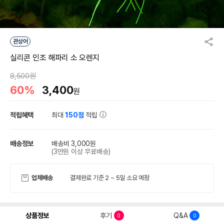
관상어
실리콘 인조 해파리 소 오렌지
8,500원
60%
3,400
원
적립혜택
최대
150점
적립
배송정보
배송비 3,000원
(3만원 이상 무료배송)
업체배송
결제완료 기준 2 ~ 5일 소요 예정
상품정보
후기
Q&A
0
0