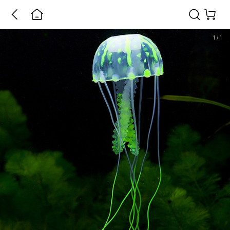
1
/
1