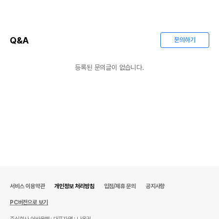
Q&A
문의하기
등록된 문의글이 없습니다.
서비스 이용약관
개인정보 처리방침
입점/제휴 문의
공지사항
PC버전으로 보기
주식회사 어바웃펫
대표자명 : 나옥귀