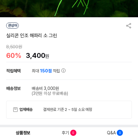
관상어
실리콘 인조 해파리 소 그린
8,500원
60%
3,400
원
적립혜택
최대
150점
적립
배송정보
배송비 3,000원
(3만원 이상 무료배송)
업체배송
결제완료 기준 2 ~ 5일 소요 예정
상품정보
후기
Q&A
0
0