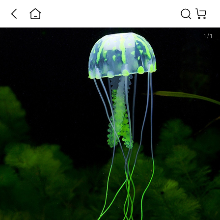
1
/
1