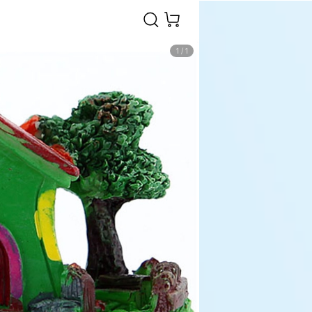
1
/
1