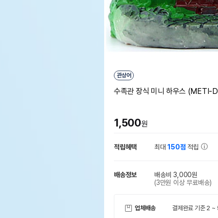
관상어
수족관 장식 미니 하우스 (METI-D
1,500
원
적립혜택
최대
150점
적립
배송정보
배송비 3,000원
(3만원 이상 무료배송)
업체배송
결제완료 기준 2 ~