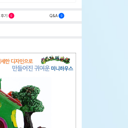
후기
Q&A
0
0