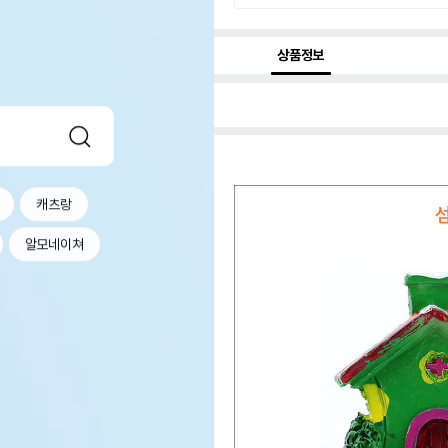
상품정보
캐츠랑
알모네이쳐