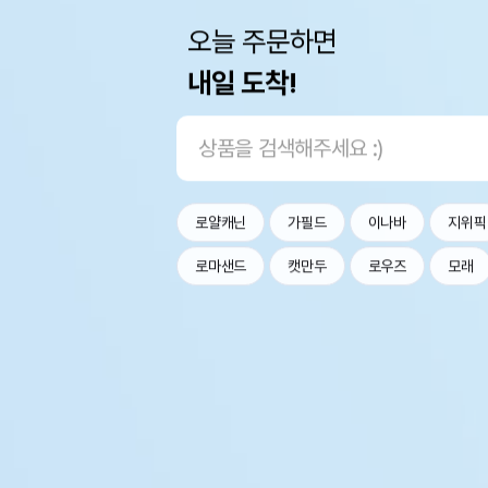
오늘 주문하면
내일 도착!
로얄캐닌
가필드
이나바
지위픽
로마샌드
캣만두
로우즈
모래