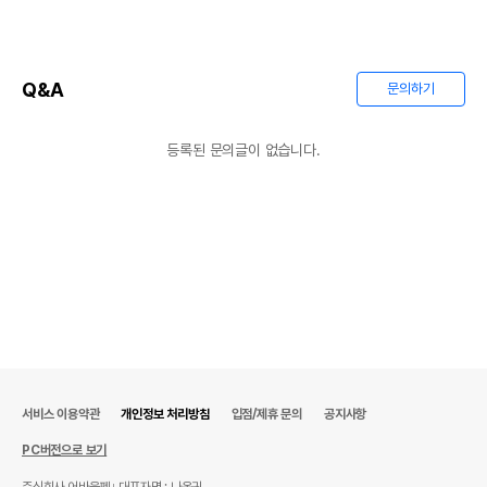
Q&A
문의하기
등록된 문의글이 없습니다.
서비스 이용약관
개인정보 처리방침
입점/제휴 문의
공지사항
PC버전으로 보기
주식회사 어바웃펫
대표자명 : 나옥귀