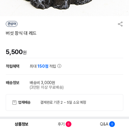
관상어
버섯 장식 대 레드
5,500
원
적립혜택
최대
150점
적립
배송정보
배송비 3,000원
(3만원 이상 무료배송)
업체배송
결제완료 기준 2 ~ 5일 소요 예정
상품정보
후기
Q&A
0
0