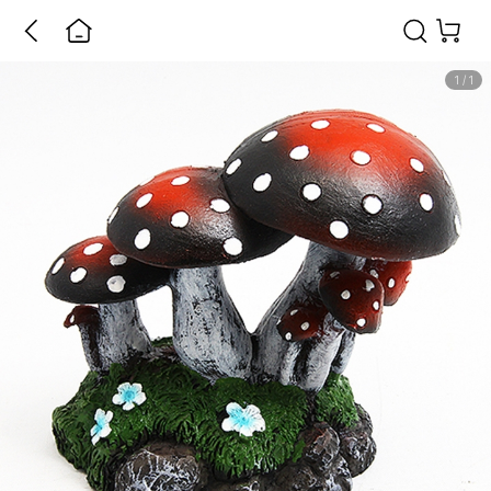
1
/
1