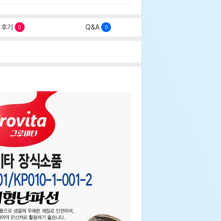
후기
Q&A
0
0