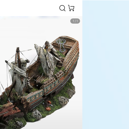
1
/
1