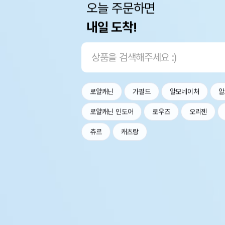
오늘 주문하면
내일 도착!
로얄캐닌
가필드
알모네이처
알
로얄캐닌 인도어
로우즈
오리젠
츄르
캐츠랑