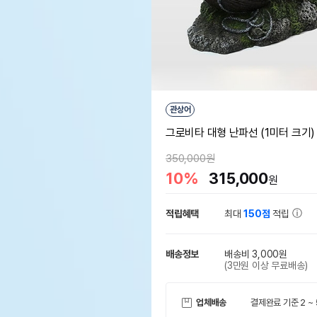
관상어
그로비타 대형 난파선 (1미터 크기)
350,000원
10%
315,000
원
적립혜택
최대
150점
적립
배송정보
배송비 3,000원
(3만원 이상 무료배송)
업체배송
결제완료 기준 2 ~