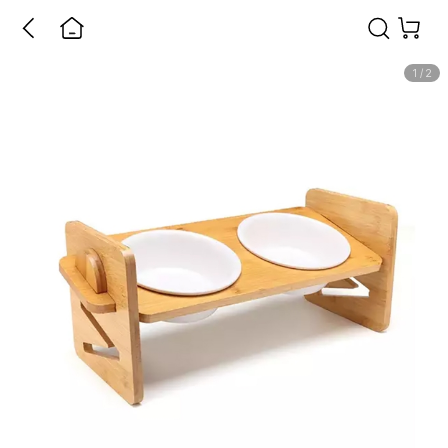
1
/
2