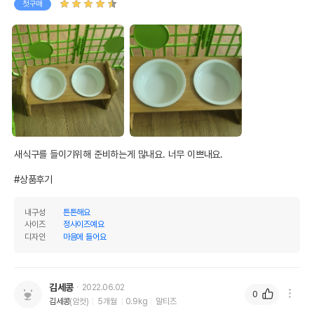
첫구매
새식구를 들이기위해 준비하는게 많내요. 너무 이쁘내요.

상품 필수 정보
#상품후기
품명 및 모델명
에코펫위드 높이조절 세라믹 식기 2구
내구성
튼튼해요
법에 의한 인증,허가 등을
사이즈
정사이즈예요
상세페이지 참조
받았음을 확인할수 있는
디자인
마음에 들어요
경우 그에 대한 사항
제조국 또는 원산지
중국
김세콩
2022.06.02
0
제조자,수입품의 경우
EcopetCH
김세콩
(암컷)
5개월
0.9kg
말티즈
수입자를 함께 표기