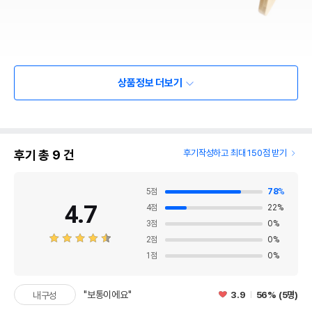
상품정보 더보기
후기 총
9
건
후기작성하고 최대 150점 받기
5
점
78
%
4.7
4
점
22
%
3
점
0
%
2
점
0
%
1
점
0
%
"보통이에요"
3.9
56% (5명)
내구성