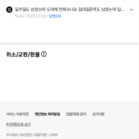
일주일도 넘었는데 도대체 언제오나요 일대일문의도 남겼는데 답이없으시네요
두샤니
2021.07.29
답변완료
취소/교환/환불
서비스 이용약관
개인정보 처리방침
입점/제휴 문의
공지사항
PC버전으로 보기
주식회사 어바웃펫
대표자명 : 나옥귀