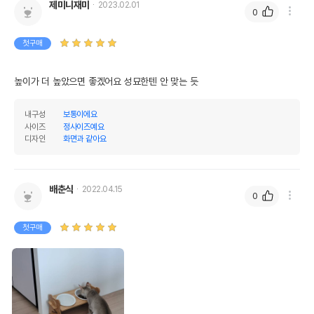
제미니재미
2023.02.01
0
첫구매
높이가 더 높았으면 좋겠어요 성묘한텐 안 맞는 듯
내구성
보통이에요
사이즈
정사이즈예요
디자인
화면과 같아요
배춘식
2022.04.15
0
첫구매