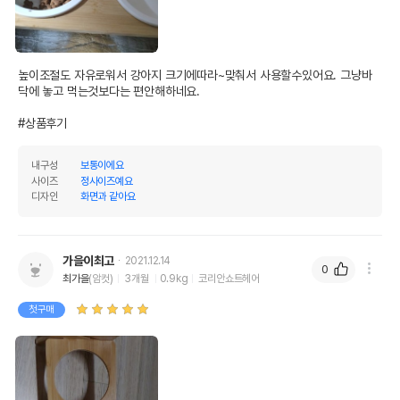
높이조절도 자유로워서 강아지 크기에따라~맞춰서 사용할수있어요. 그냥바
닥에 놓고 먹는것보다는 편안해하네요. 

#상품후기
내구성
보통이에요
사이즈
정사이즈예요
디자인
화면과 같아요
가을이최고
2021.12.14
0
최가을
(암컷)
3개월
0.9kg
코리안쇼트헤어
첫구매