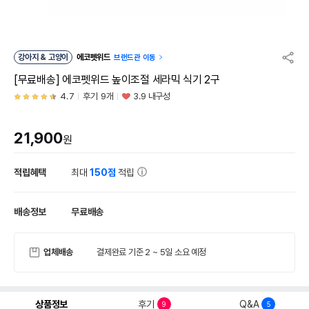
강아지 & 고양이
에코펫위드
브랜드관 이동
[무료배송] 에코펫위드 높이조절 세라믹 식기 2구
4.7
후기 9개
3.9 내구성
21,900
원
적립혜택
최대
150점
적립
배송정보
무료배송
업체배송
결제완료 기준 2 ~ 5일 소요 예정
상품정보
후기
Q&A
9
5