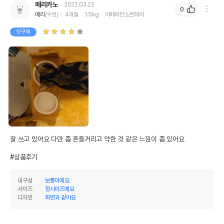
메리카노
2022.03.22
0
메리
(수컷)
4개월
1.5kg
아메리칸쇼트헤어
첫구매
잘 쓰고 있어요 다만 좀 흔들거리고 약한 것 같은 느낌이 좀 있어요

#상품후기
내구성
보통이에요
사이즈
정사이즈예요
디자인
화면과 같아요