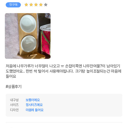
첫구매
AS책임자와 전화번호
어바웃펫//1644-9601
또는 소비자상담 관련
전화번호
유통기한이 최소 2026.12.06이거나 그
이후인 상품이 출고됩니다.
유통기한
단, 상품명에 유통기한 명시된 경우, 해당
유통기한을 따릅니다.
처음에 나무가루가 너무많이 나오고 ㅠ 손잡이쪽엔 나무잔여물?이 남아있기
도했었어요.. 한번 싹 털어서 사용해야됩니다. 크기랑 높이조절되는건 마음에 
들어요

#상품후기
내구성
보통이에요
사이즈
정사이즈예요
디자인
마음에 들어요