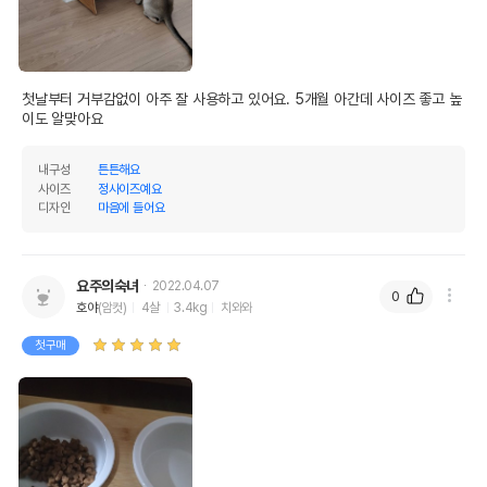
첫날부터 거부감없이 아주 잘 사용하고 있어요. 5개월 아간데 사이즈 좋고 높
이도 알맞아요
내구성
튼튼해요
사이즈
정사이즈예요
디자인
마음에 들어요
요주의숙녀
2022.04.07
0
호야
(암컷)
4살
3.4kg
치와와
첫구매