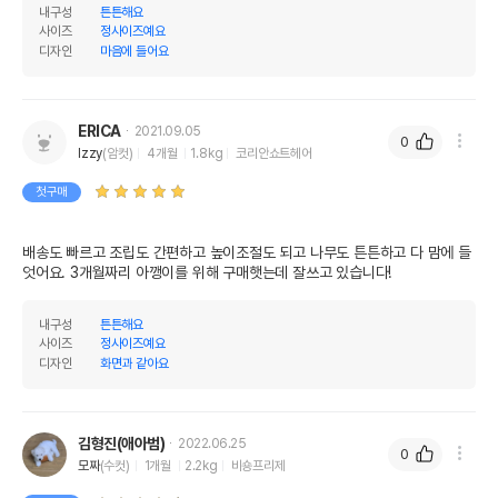
내구성
튼튼해요
사이즈
정사이즈예요
디자인
마음에 들어요
ERICA
2021.09.05
0
Izzy
(암컷)
4개월
1.8kg
코리안쇼트헤어
첫구매
배송도 빠르고 조립도 간편하고 높이조절도 되고 나무도 튼튼하고 다 맘에 들
엇어요. 3개월짜리 아깽이를 위해 구매햇는데 잘쓰고 있습니다!
내구성
튼튼해요
사이즈
정사이즈예요
디자인
화면과 같아요
김형진(애아범)
2022.06.25
0
모짜
(수컷)
1개월
2.2kg
비숑프리제