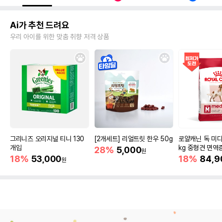
Ai가 추천 드려요
우리 아이를 위한 맞춤 취향 저격 상품
그리니즈 오리지널 티니 130
[2개세트] 리얼트릿 한우 50g
로얄캐닌 독 미디
개입
kg 중형견 면역
28%
5,000
원
18%
53,000
18%
84,9
원