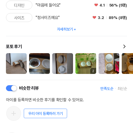
"마음에 들어요"
4.1
56% (5명)
디자인
"정사이즈예요"
3.2
89% (8명)
사이즈
자세히보기
포토 후기
2
비슷한 리뷰
만족도순
최신순
아이를 등록하면 비슷한 후기를 확인할 수 있어요.
우리 아이 등록하러 가기