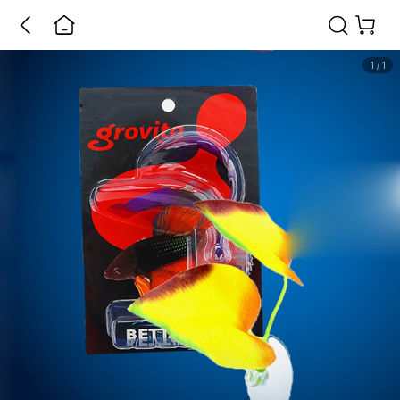
1
/
1