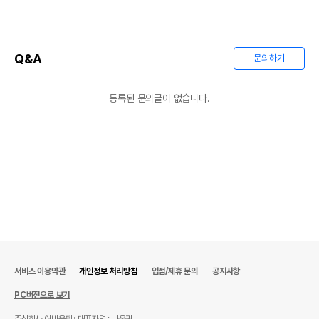
Q&A
문의하기
등록된 문의글이 없습니다.
서비스 이용약관
개인정보 처리방침
입점/제휴 문의
공지사항
PC버전으로 보기
주식회사 어바웃펫
대표자명 : 나옥귀