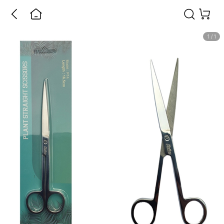
1
/
1