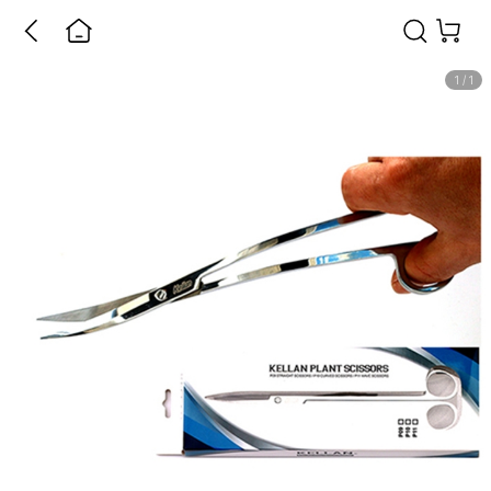
1
/
1