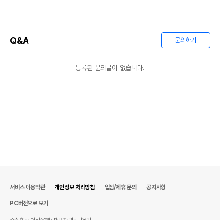
Q&A
문의하기
등록된 문의글이 없습니다.
서비스 이용약관
개인정보 처리방침
입점/제휴 문의
공지사항
PC버전으로 보기
주식회사 어바웃펫
대표자명 : 나옥귀