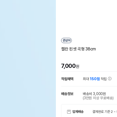
관상어
켈란 핀셋 곡형 38cm
7,000
원
적립혜택
최대
150점
적립
배송정보
배송비 3,000원
(3만원 이상 무료배송)
업체배송
결제완료 기준 2 ~