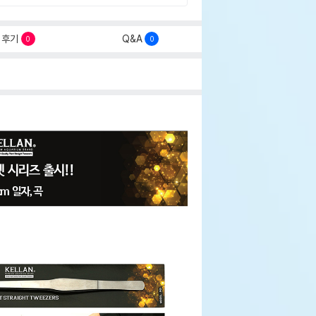
후기
Q&A
0
0