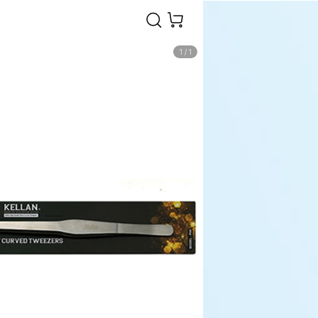
1
/
1