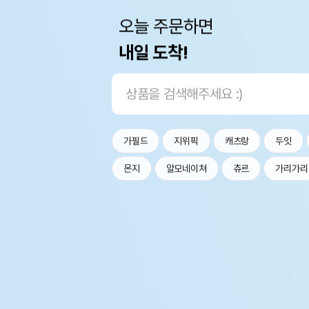
오늘 주문하면
내일 도착!
가필드
지위픽
캐츠랑
두잇
몬지
알모네이쳐
츄르
가리가리