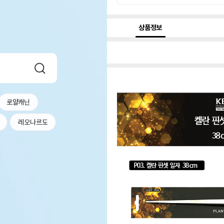
상품정보
로얄캐닌
레오나르도