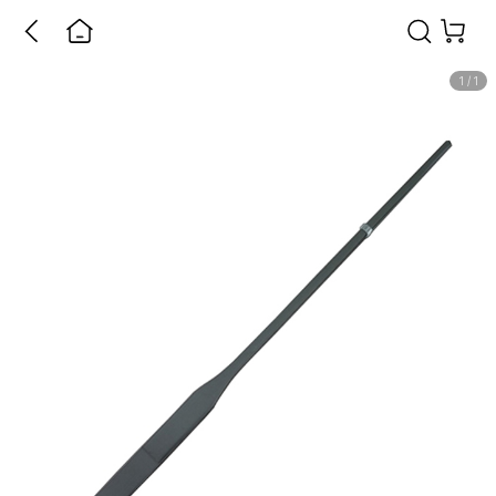
1
/
1