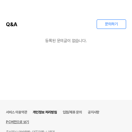
Q&A
문의하기
등록된 문의글이 없습니다.
서비스 이용약관
개인정보 처리방침
입점/제휴 문의
공지사항
PC버전으로 보기
주식회사 어바웃펫
대표자명 : 나옥귀