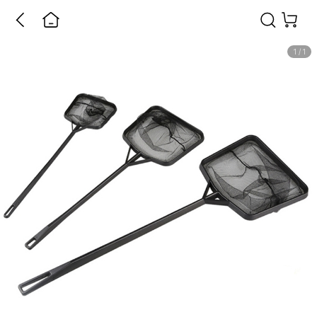
1
/
1