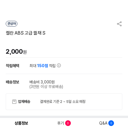
관상어
켈란 ABS 고급 뜰채 S
2,000
원
적립혜택
최대
150점
적립
배송정보
배송비 3,000원
(3만원 이상 무료배송)
업체배송
결제완료 기준 2 ~ 5일 소요 예정
상품정보
후기
Q&A
0
0