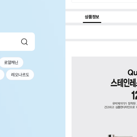
상품정보
로얄캐닌
레오나르도