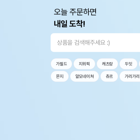
오늘 주문하면
내일 도착!
가필드
지위픽
캐츠랑
두잇
몬지
알모네이쳐
츄르
가리가리