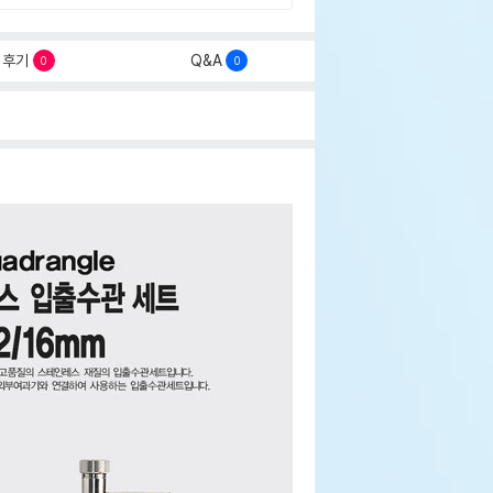
후기
Q&A
0
0