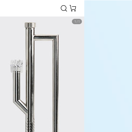
1
/
1