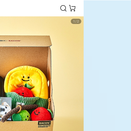
1
/
2