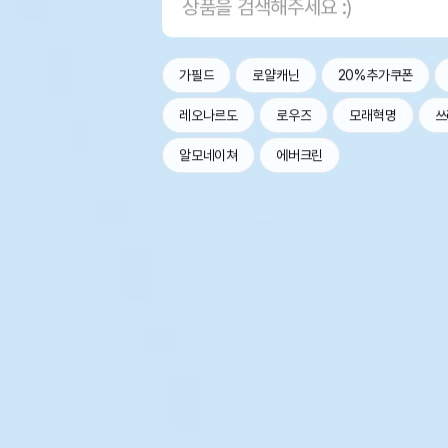
가필드
로얄캐닌
20%추가쿠폰
레오나르도
로우즈
모래혁명
쓰
알모네이쳐
에버크린