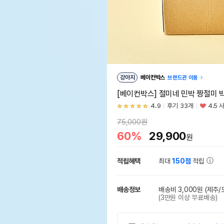
강아지
베이컨박스
브랜드관 이동
[베이컨박스] 절미네 민박 짱절미 
4.9
후기 33개
4.5 
75,000원
60%
29,900
원
적립혜택
최대
150점
적립
배송정보
배송비 3,000원
(제주/
(3만원 이상 무료배송)