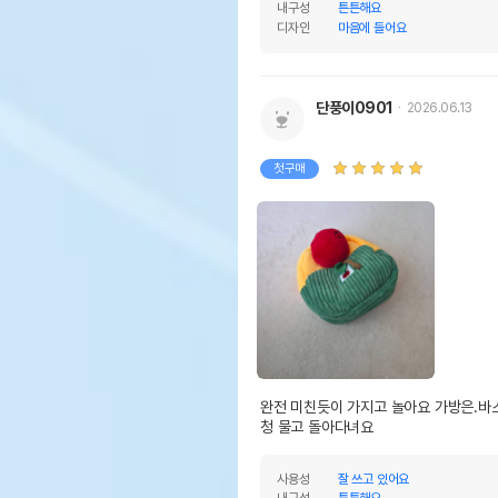
내구성
튼튼해요
디자인
마음에 들어요
단풍이0901
2026.06.13
첫구매
완전 미친듯이 가지고 놀아요 가방은.바
청 물고 돌아다녀요
사용성
잘 쓰고 있어요