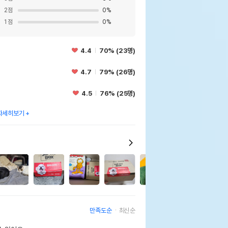
2
점
0
%
1
점
0
%
4.4
70% (23명)
4.7
79% (26명)
4.5
76% (25명)
자세히보기
1
만족도순
최신순