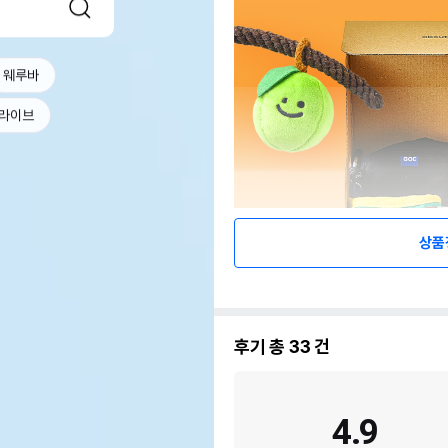
웨루바
라이브
상품
후기 총
33
건
4.9