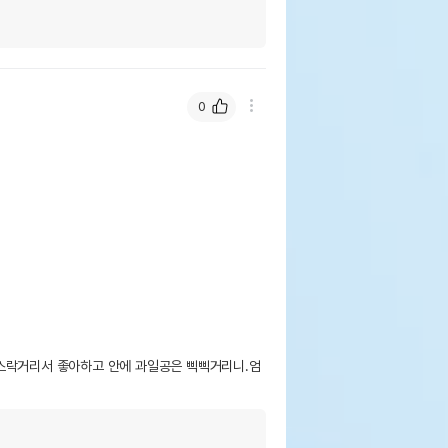
0
스락거리서 좋아하고 안에 과일공은 삑삑거리니.엄