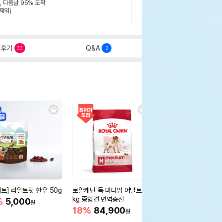
,
다음날 95% 도착
제외)
후기
Q&A
33
2
세트] 리얼트릿 한우 50g
로얄캐닌 독 미디엄 어덜트 10
오리젠 독 스몰브리드 4
kg 중형견 면역증진
%
5,000
15%
75,400
원
원
18%
84,900
원