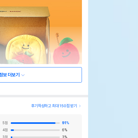
정보 더보기
후기작성하고 최대 150점 받기
5
점
91
%
4
점
6
%
3
점
3
%