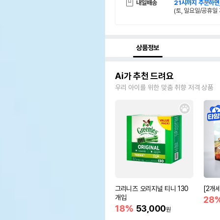
내일배송
21시까지 주문하면
(토, 일요일/공휴일 
상품정보
Ai가 추천 드려요
우리 아이를 위한 맞춤 취향 저격 상품
그리니즈 오리지널 티니 130
[2개
개입
28
18%
53,000
원