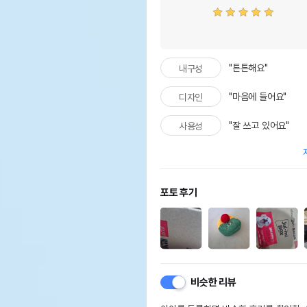
"튼튼해요"
내구성
"마음에 들어요"
디자인
"잘 쓰고 있어요"
사용성
포토 후기
비슷한 리뷰