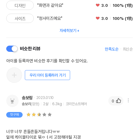
"화면과 같아요"
3.0
100% (1명)
디자인
"정사이즈예요"
3.0
100% (1명)
사이즈
자세히보기
비슷한 리뷰
만족도순
최신순
아이를 등록하면 비슷한 후기를 확인할 수 있어요.
우리 아이 등록하러 가기
송보링
2023.01.10
0
송보리
(암컷)
2살
6.3kg
코리안쇼트헤어
첫구매
너무 너무 흔들흔들거립니다ㅠㅠ

밑에 케이블타이로 묶ㅇㅓ서 고정해야될 지경