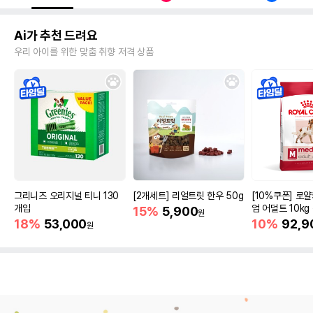
Ai가 추천 드려요
우리 아이를 위한 맞춤 취향 저격 상품
그리니즈 오리지널 티니 130
[2개세트] 리얼트릿 한우 50g
[10%쿠폰] 로
개입
엄 어덜트 10kg
15%
5,900
원
증진
18%
53,000
10%
92,9
원