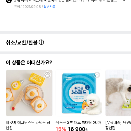
2개 사려고 하는데 배송비가 2번 붙네요?????? 아니 뭐 이런경우가.. 동일 상품인데 같이 박슽0이프로 붙혀서 보내주시면 되지 않나요??
듀이
2021.09.08
답변완료
취소/교환/환불
이 상품은 어떠신가요?
바잇미 에그토스트 라텍스 장
쉬즈곤 3초 패드 특대형 20매
[무료배송] 묘
난감
장난감
15%
16,900
원