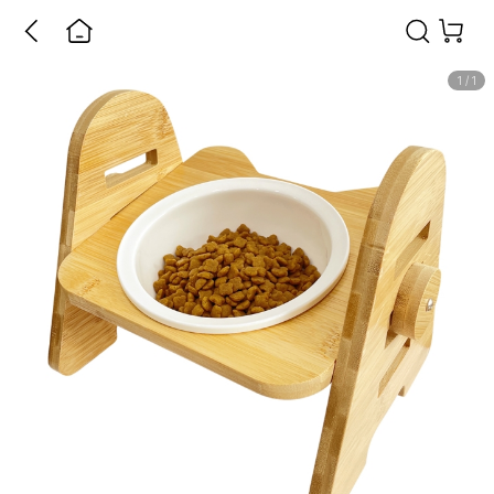
1
/
1