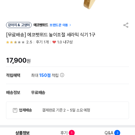
강아지 & 고양이
에코펫위드
브랜드관 이동
[무료배송] 에코펫위드 높이조절 세라믹 식기 1구
2.5
후기 1개
1.0 내구성
17,900
원
적립혜택
최대
150점
적립
배송정보
무료배송
업체배송
결제완료 기준 2 ~ 5일 소요 예정
상품정보
후기
Q&A
1
3