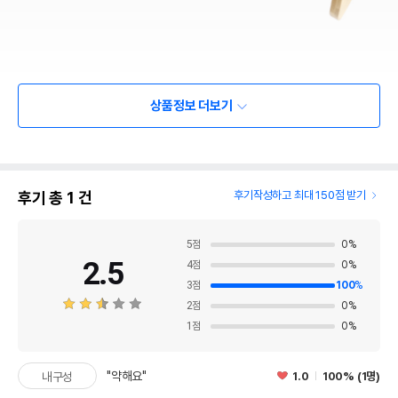
상품정보 더보기
후기 총
1
건
후기작성하고 최대 150점 받기
5
점
0
%
2.5
4
점
0
%
3
점
100
%
2
점
0
%
1
점
0
%
"약해요"
1.0
100% (1명)
내구성