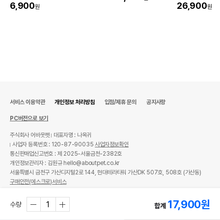
6,900
26,900
원
원
서비스 이용약관
개인정보 처리방침
입점/제휴 문의
공지사항
PC버전으로 보기
주식회사 어바웃펫
대표자명 : 나옥귀
사업자 등록번호 : 120-87-90035
사업자정보확인
통신판매업신고번호 : 제 2025-서울금천-2382호
개인정보관리자 : 김원규 hello@aboutpet.co.kr
서울특별시 금천구 가산디지털2로 144, 현대테라타워 가산DK 507호, 508호 (가산동)
구매안전(에스크로)서비스
© copyright (c) www.aboutpet.co.kr all rights reserved.
17,900
원
수량
합계