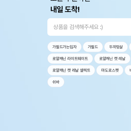
내일 도착!
가필드가는입자
가필드
두끼텅살
로얄캐닌 라이트웨이트
로얄캐닌 캣 레날
로얄캐닌 캣 레날 셀렉트
마도로스펫
쉬바