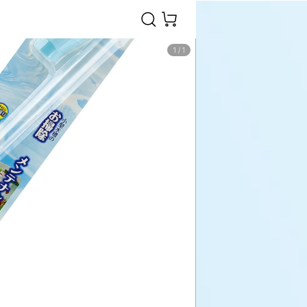
1
/
1