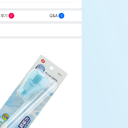
후기
Q&A
0
0