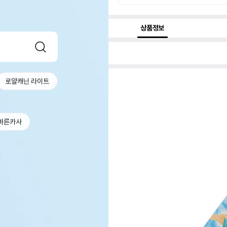
상품정보
로얄캐닌 라이트
바른카사