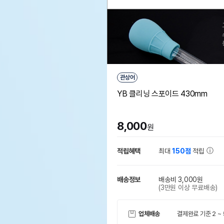
관상어
YB 클리닝 스포이드 430mm
8,000
원
적립혜택
최대
150점
적립
배송정보
배송비 3,000원
(3만원 이상 무료배송)
업체배송
결제완료 기준 2 ~