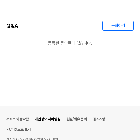
Q&A
문의하기
등록된 문의글이 없습니다.
상품 필수 정보
품명 및 모델명
상품상세설명 참조
법에 의한 인증,허가 등을
상품상세설명 참조
받았음을 확인할수 있는
서비스 이용약관
개인정보 처리방침
입점/제휴 문의
공지사항
경우 그에 대한 사항
PC버전으로 보기
제조국 또는 원산지
상품상세설명 참조
주식회사 어바웃펫
대표자명 : 나옥귀