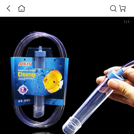
1
/
1