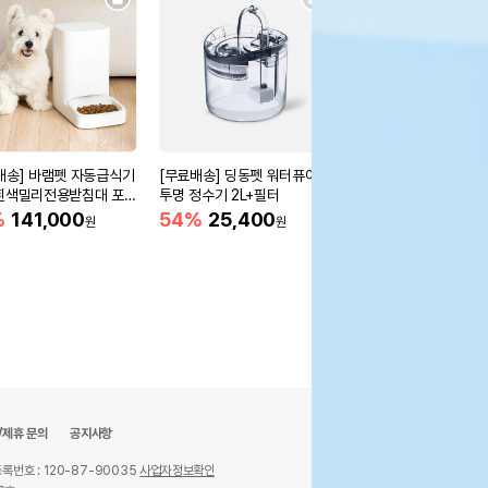
배송] 바램펫 자동급식기
[무료배송] 딩동펫 워터퓨어
[무료배송] 네오짱 강아
흰색밀리전용받침대 포
투명 정수기 2L+필터
그놀이 축구공 장난감 (
함)
%
141,000
54%
25,400
14,500
원
원
원
/제휴 문의
공지사항
록번호 : 120-87-90035
사업자정보확인