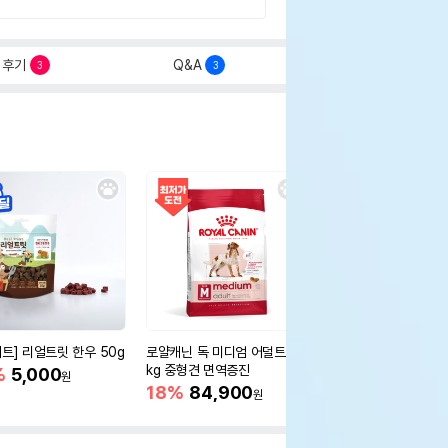
후기
Q&A
3
3
세트] 리얼트릿 한우 50g
로얄캐닌 독 미디엄 어덜트 10
오리젠 독 스몰브리드 4
kg 중형견 면역증진
%
5,000
15%
75,400
원
원
18%
84,900
원