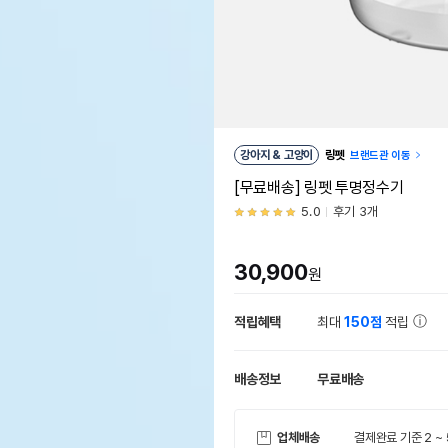
강아지 & 고양이
링펫
브랜드관 이동
[무료배송] 링펫 투명정수기
5.0
후기 3개
30,900
원
적립혜택
최대
150점
적립
배송정보
무료배송
업체배송
결제완료 기준 2 ~