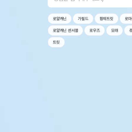
로얄캐닌
가필드
황제트릿
로마
로얄캐닌 센서블
로우즈
모래
트릿