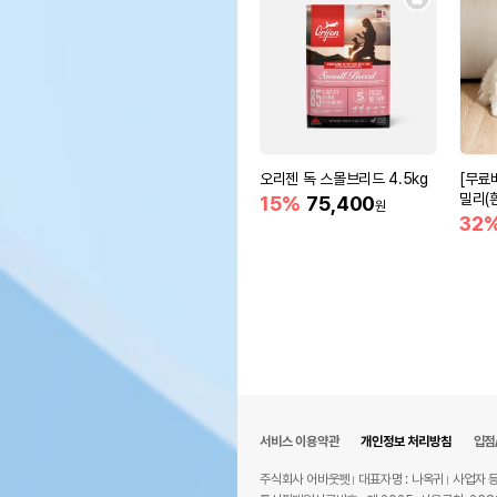
오리젠 독 스몰브리드 4.5kg
[무료
밀리(
15%
75,400
원
함)
32
서비스 이용약관
개인정보 처리방침
입점
주식회사 어바웃펫
대표자명 : 나옥귀
사업자 등