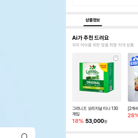
상품정보
Ai가 추천 드려요
우리 아이를 위한 맞춤 취향 저격 상품
그리니즈 오리지널 티니 130
[2개
개입
28
18%
53,000
원