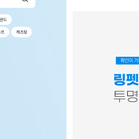
샌드
츄르
캐츠랑