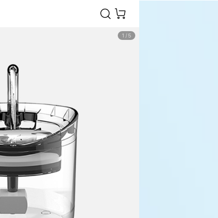
1
/
5