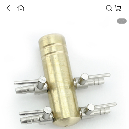
1
/
1