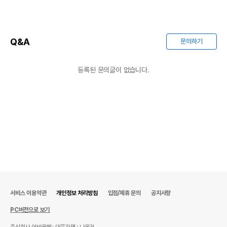
제조국 또는 원산지
상품상세설명 참조
제조자,수입품의 경우
상품상세설명 참조
Q&A
문의하기
수입자를 함께 표기
AS책임자와 전화번호
등록된 문의글이 없습니다.
상품상세설명 참조
또는 소비자상담 관련
전화번호
유통기한이 최소 2026.12.06이거나 그
이후인 상품이 출고됩니다.
유통기한
단, 상품명에 유통기한 명시된 경우, 해당
유통기한을 따릅니다.
서비스 이용약관
개인정보 처리방침
입점/제휴 문의
공지사항
PC버전으로 보기
주식회사 어바웃펫
대표자명 : 나옥귀