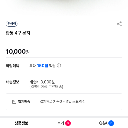
관상어
황동 4구 분지
10,000
원
적립혜택
최대
150점
적립
배송정보
배송비 3,000원
(3만원 이상 무료배송)
업체배송
결제완료 기준 2 ~ 5일 소요 예정
상품정보
후기
Q&A
0
0