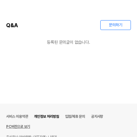
Q&A
문의하기
등록된 문의글이 없습니다.
서비스 이용약관
개인정보 처리방침
입점/제휴 문의
공지사항
PC버전으로 보기
주식회사 어바웃펫
대표자명 : 나옥귀