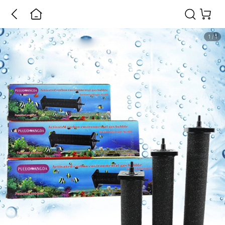
1
/
1