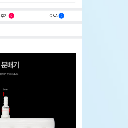
후기
Q&A
0
0