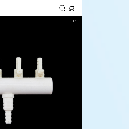
1
/
1