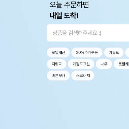
오늘 주문하면
내일 도착!
로얄캐닌
20%추가쿠폰
가필드
지위픽
가필드그린
나우
로얄캐
바른모래
스크래쳐