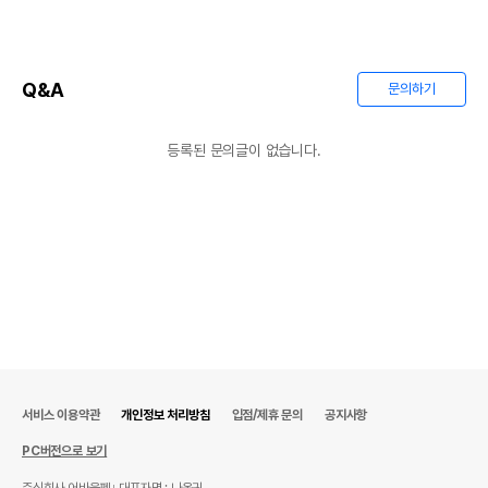
Q&A
문의하기
등록된 문의글이 없습니다.
서비스 이용약관
개인정보 처리방침
입점/제휴 문의
공지사항
PC버전으로 보기
주식회사 어바웃펫
대표자명 : 나옥귀