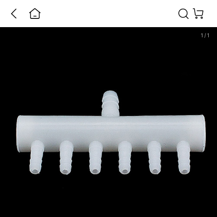
1
/
1