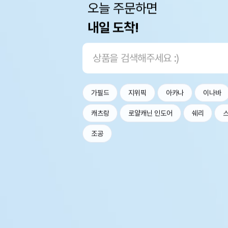
오늘 주문하면
내일 도착!
가필드
지위픽
아카나
이나바
캐츠랑
로얄캐닌 인도어
쉐리
조공