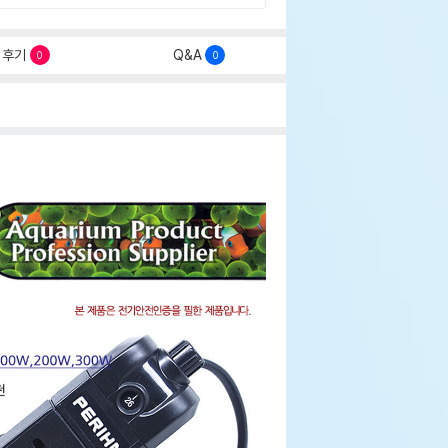
후기
Q&A
0
0