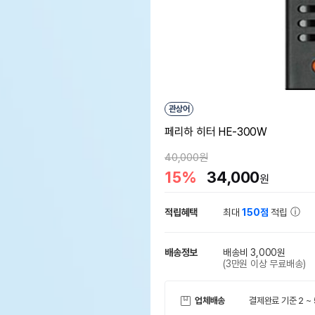
관상어
페리하 히터 HE-300W
40,000원
15%
34,000
원
적립혜택
최대
150점
적립
배송정보
배송비 3,000원
(3만원 이상 무료배송)
업체배송
결제완료 기준 2 ~