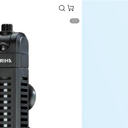
1
/
1