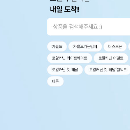
내일 도착!
가필드
가필드가는입자
더스트몬
로얄캐닌 라이트웨이트
로얄캐닌 어덜트
로얄캐닌 캣 레날
로얄캐닌 캣 레날 셀렉트
바른