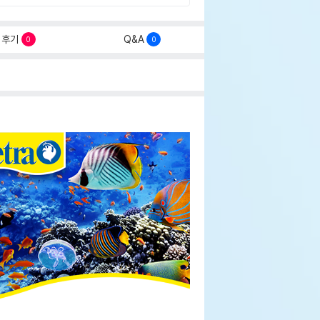
후기
Q&A
0
0