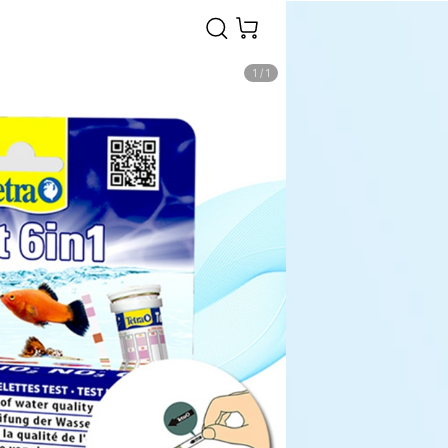
1
/
1