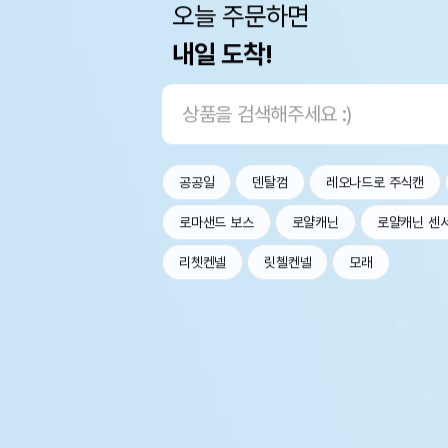
오늘 주문하면
내일 도착!
공공일
덴탈껌
레오나드로 주식캔
로마샌드 보스
로얄캐닌
로얄캐닌 센
리쳇켄넬
릿첼켄넬
모래