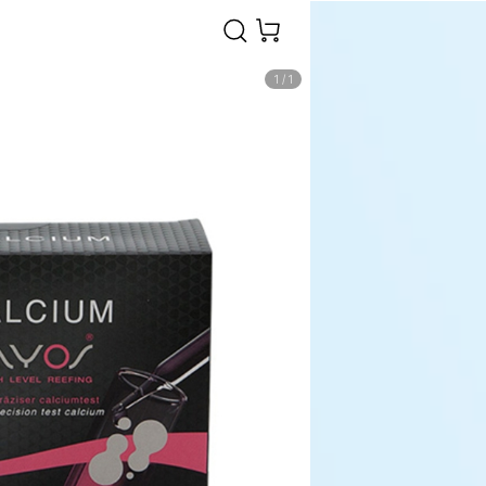
1
/
1