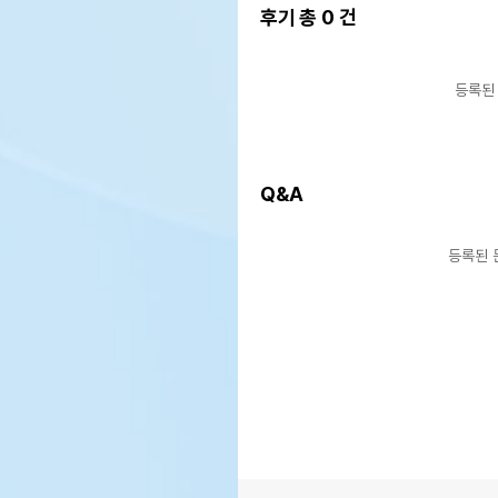
후기 총
0
건
등록된
Q&A
등록된 
상품 필수 정보
품명 및 모델명
상품
법에 의한 인증,허가 등을
상품
받았음을 확인할수 있는 경우
그에 대한 사항
제조국 또는 원산지
상품