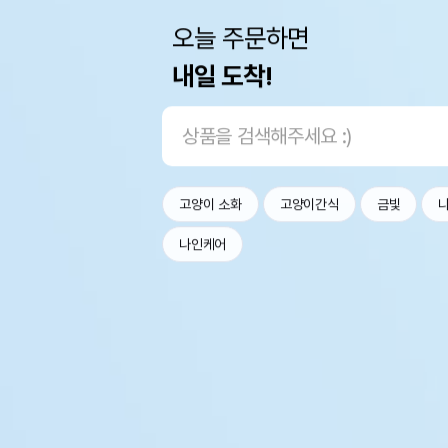
오늘 주문하면
내일 도착!
고양이 소화
고양이간식
금빛
나인케어