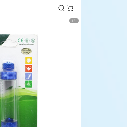
1
/
1