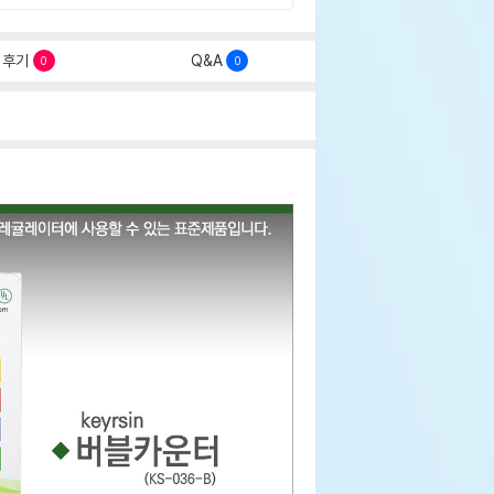
후기
Q&A
0
0