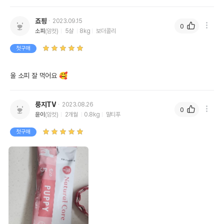
죠핑
2023.09.15
0
소피
(암컷)
5살
8kg
보더콜리
첫구매
울 소피 잘 먹어요 🥰
룽지TV
2023.08.26
0
윤이
(암컷)
2개월
0.8kg
말티푸
첫구매