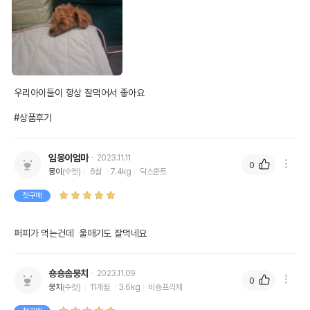
우리아이들이 항상 잘먹어서 좋아요

#상품후기
임몽이엄마
2023.11.11
0
몽이
(수컷)
6살
7.4kg
닥스훈트
첫구매
퍼피가 먹는건데  울애기도 잘먹네요
숑숑솜뭉치
2023.11.09
0
뭉치
(수컷)
11개월
3.6kg
비숑프리제