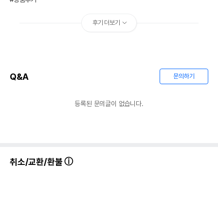
오메가6
0%
0%
수분
12%
후기 더보기
탄수화물
35.22%
기타성분
Q&A
문의하기
상세 정보
인산칼슘,유카시디게라추출물,유기농통보리,유
등록된 문의글이 없습니다.
기농통아마씨,닭고기,시금치,씨벅턴열매,유산균,
가수분해양고기,홍삼,당근,달맞이꽃씨,프락토올
리고당,각종비타민(비타민C,비타민E,비타민A,
비타민D3,비타민B1,비타민B2,비타민B6,비타
원료구성
민B12,비오틴,엽산,판토텐산,나이아신)과미네랄
(철,아연,구리,셀레늄,아이오딘,망간),고수,유기
취소/교환/환불
농현미,유기농통귀리,이눌린,유기농해바라기씨,
유기농녹두,천일염,유기농고구마,닭기름,메티오
닌,유기농완두콩,유기농통기장쌀
제품 타입
건식