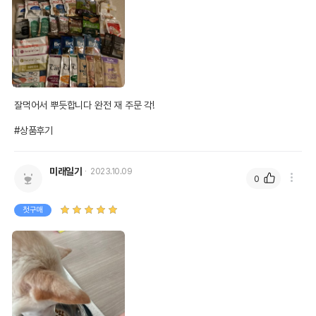
잘먹어서 뿌듯합니다 완전 재 주문 각!

#상품후기
미래일기
2023.10.09
0
첫구매