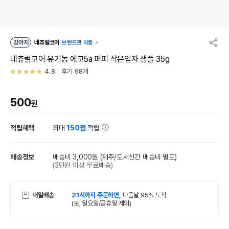
강아지
네츄럴코어
브랜드관 이동
네츄럴코어 유기농 에코5a 퍼피 작은입자 샘플 35g
4.8
후기 98개
500
원
적립혜택
최대
150점
적립
배송정보
배송비 3,000원
(제주/도서산간 배송비 별도)
(3만원 이상 무료배송)
내일배송
21시까지 주문하면,
다음날 95% 도착
(토, 일요일/공휴일 제외)