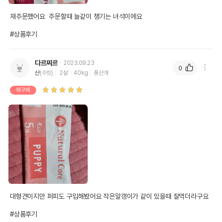
재주문했어요  주문할때 늘같이 챙기는 녀석이에요

#상품후기
다르찌르
2023.09.23
0
산
(수컷)
2살
40kg
풍산개
재구매
대형견이지만 퍼피도 구입해봤어요 작은알갱이가 같이 있을때 잘먹더라구요

#상품후기