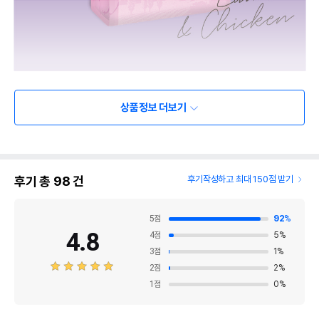
상품정보 더보기
후기 총
98
건
후기작성하고 최대 150점 받기
5
점
92
%
4.8
4
점
5
%
3
점
1
%
2
점
2
%
1
점
0
%