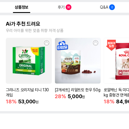
상품정보
후기
Q&A
98
0
Ai가 추천 드려요
우리 아이를 위한 맞춤 취향 저격 상품
그리니즈 오리지널 티니 130
[2개세트] 리얼트릿 한우 50g
로얄캐닌 독 미디
개입
kg 중형견 면역
28%
5,000
원
18%
53,000
18%
84,9
원