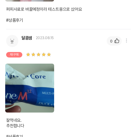
퍼피사료로 바꿀예정이라 테스트용으로 샀어요

#상품후기
영양정보
달콤샘
2023.08.15
0
제품표기함량
수분제외함량
재구매
조단백질
28%
31.82%
조지방
15%
17.05%
조섬유질
6%
6.82%
조회분
8%
9.09%
칼슘
0.9%
1.02%
인
0.4%
0.45%
잘먹네요. 

추천합니다 

오메가3
0%
0%
#상품후기