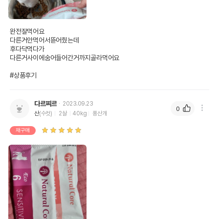
완전잘먹어요

다른거안먹어서뜯어줬는데

후다닥먹다가

다른거사이에숨어들어간거까지골라먹어요

#상품후기
다르찌르
2023.09.23
0
산
(수컷)
2살
40kg
풍산개
재구매