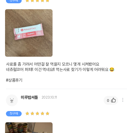
첫구매
사료를 좀 가려서 어떤걸 잘 먹을지 모르니 몇개 시켜봤어요 

네츄럴코어 퍼피!! 이건 먹네요!! 먹는사료 찾기가 이렇게 어려워요 😂

#상품후기
미루밥셔틀
2023.10.11
0
첫구매