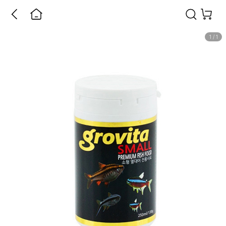
1
/
1