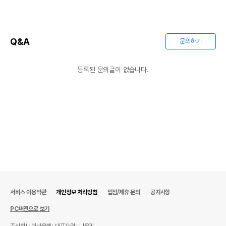
Q&A
문의하기
등록된 문의글이 없습니다.
서비스 이용약관
개인정보 처리방침
입점/제휴 문의
공지사항
PC버전으로 보기
주식회사 어바웃펫
대표자명 : 나옥귀