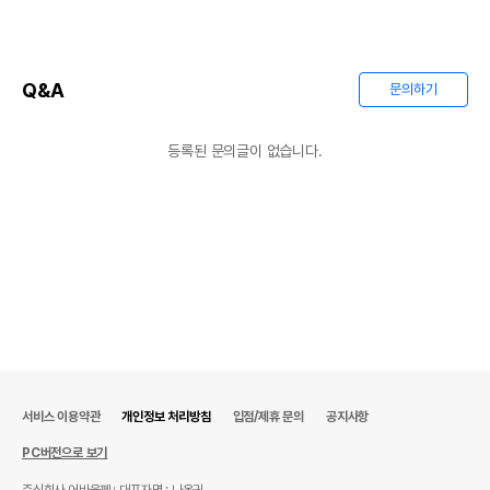
Q&A
문의하기
등록된 문의글이 없습니다.
서비스 이용약관
개인정보 처리방침
입점/제휴 문의
공지사항
PC버전으로 보기
주식회사 어바웃펫
대표자명 : 나옥귀