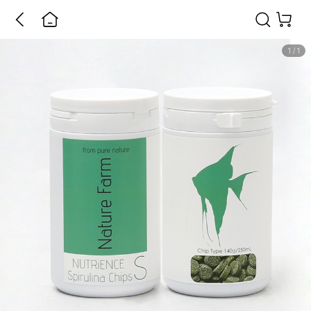
1
/
1