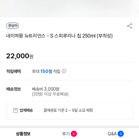
관상어
네이쳐팜 뉴트리언스 - S 스피루리나 칩 250ml (부착성)
22,000
원
적립혜택
최대
150점
적립
배송정보
배송비 3,000원
(3만원 이상 무료배송)
업체배송
결제완료 기준 2 ~ 5일 소요 예정
상품정보
후기
Q&A
0
0