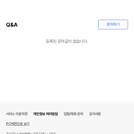
Q&A
문의하기
등록된 문의글이 없습니다.
서비스 이용약관
개인정보 처리방침
입점/제휴 문의
공지사항
PC버전으로 보기
주식회사 어바웃펫
대표자명 : 나옥귀