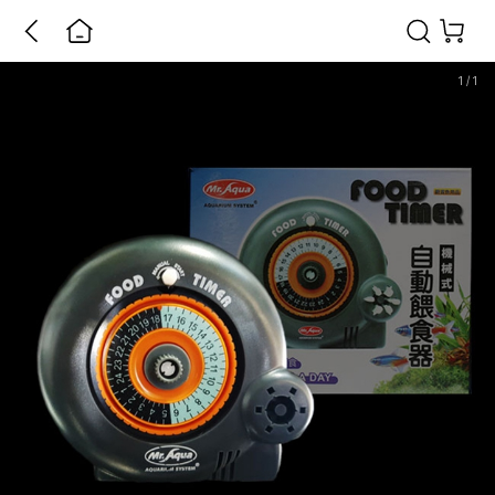
1
/
1