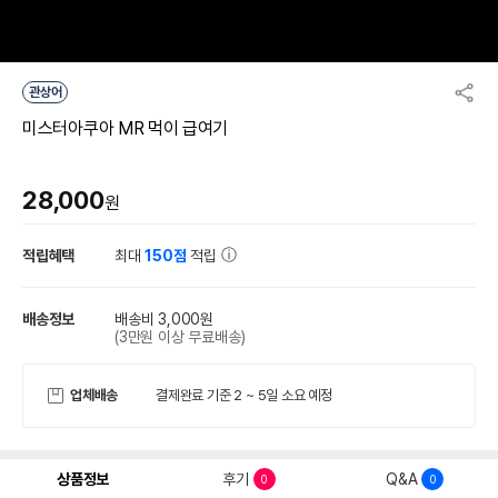
관상어
미스터아쿠아 MR 먹이 급여기
28,000
원
적립혜택
최대
150점
적립
배송정보
배송비 3,000원
(3만원 이상 무료배송)
업체배송
결제완료 기준 2 ~ 5일 소요 예정
상품정보
후기
Q&A
0
0