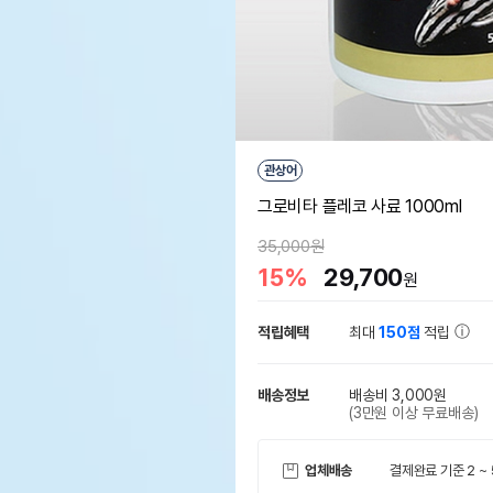
관상어
그로비타 플레코 사료 1000ml
35,000원
15%
29,700
원
적립혜택
최대
150점
적립
배송정보
배송비 3,000원
(3만원 이상 무료배송)
업체배송
결제완료 기준 2 ~