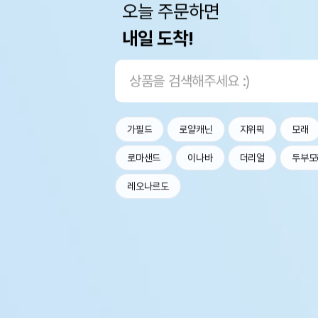
오늘 주문하면
내일 도착!
가필드
로얄캐닌
지위픽
모래
로마샌드
이나바
더리얼
두부모
레오나르도