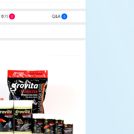
후기
Q&A
0
0