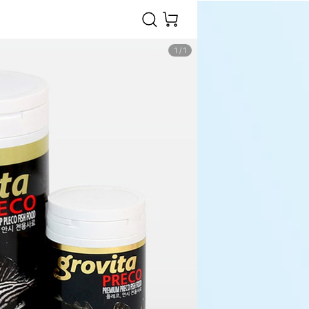
1
/
1