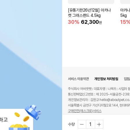
[유통기한26년12월] 아카나
아카나
캣 그래스랜드 4.5kg
5kg
30%
62,300
15
원
서비스 이용약관
개인정보 처리방침
입점
주식회사 어바웃펫
대표자명 : 나옥귀
사업자 등
통신판매업신고번호 : 제 2025-서울금천-238
개인정보관리자 : 김원규 hello@aboutpet.co.
서울특별시 금천구 가산디지털2로 144, 현대테라
구매안전(에스크로)서비스
© copyright (c) www.aboutpet.co.kr all r
하고
수량