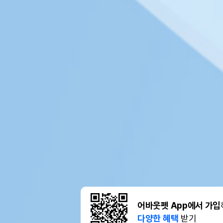
어바웃펫 App에서 가입
다양한 혜택
받기