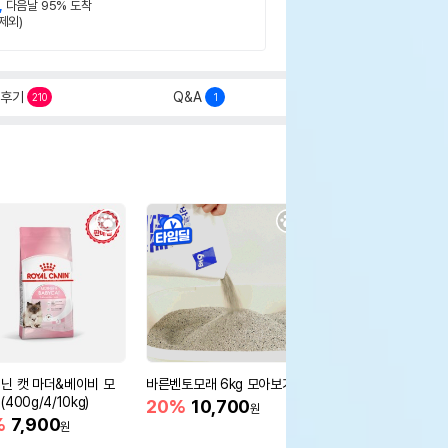
,
다음날 95% 도착
제외)
후기
Q&A
210
1
닌 캣 마더&베이비 모
바른벤토모래 6kg 모아보기
로얄캐닌 캣 인도어 4k
400g/4/10kg)
새 감소
20%
10,700
원
%
7,900
16%
55,000
원
원