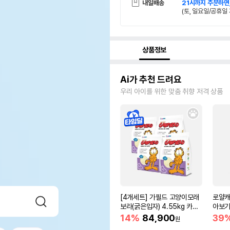
내일배송
21시까지 주문하면
(토, 일요일/공휴일 
상품정보
Ai가 추천 드려요
우리 아이를 위한 맞춤 취향 저격 상품
[4개세트] 가필드 고양이모래
로얄캐
보라(굵은입자) 4.55kg 카사
아보기(
바모래
14%
84,900
39
원