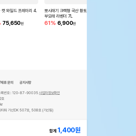
 캣 와일드 프레이리 4.
뽀시래기 크랙형 국산 황토 두
바른카사모래 6L (4.8k
부모래 라벤더 7L
간입자)
%
75,650
61%
6,900
20%
18,900
원
원
원
/제휴 문의
공지사항
록번호 : 120-87-90035
사업자정보확인
2호
kr
타워 가산DK 507호, 508호 (가산동)
ights reserved.
1,400
원
합계