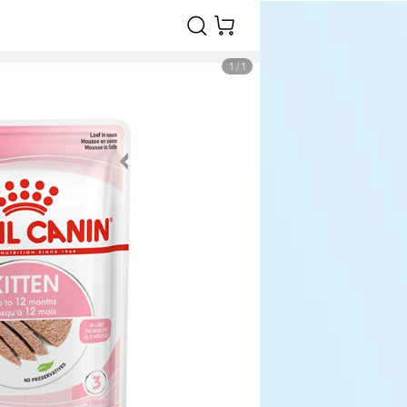
1
/
1