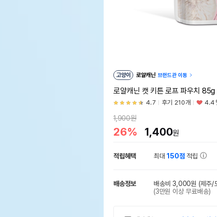
고양이
로얄캐닌
브랜드관 이동
로얄캐닌 캣 키튼 로프 파우치 85
4.7
후기 210개
4.4
1,900원
26%
1,400
원
적립혜택
최대
150점
적립
배송정보
배송비 3,000원
(제주/
(3만원 이상 무료배송)