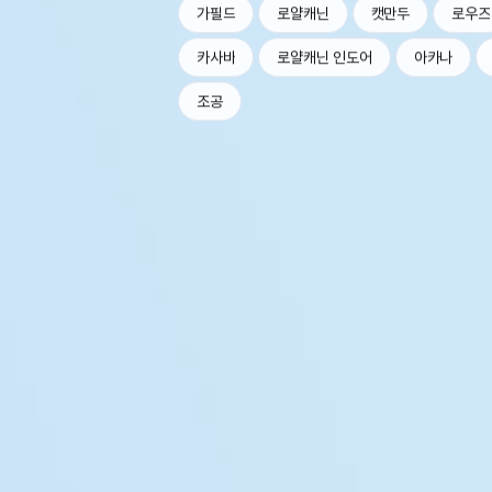
가필드
로얄캐닌
캣만두
로우즈
카사바
로얄캐닌 인도어
아카나
조공