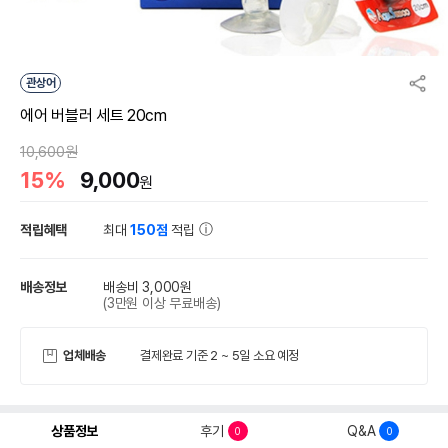
관상어
에어 버블러 세트 20cm
10,600원
15%
9,000
원
적립혜택
최대
150점
적립
배송정보
배송비 3,000원
(3만원 이상 무료배송)
업체배송
결제완료 기준 2 ~ 5일 소요 예정
상품정보
후기
Q&A
0
0