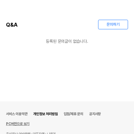
법에 의한 인증,허가 등을
상품상세설명 참조
받았음을 확인할수 있는
경우 그에 대한 사항
Q&A
문의하기
제조국 또는 원산지
상품상세설명 참조
제조자,수입품의 경우
등록된 문의글이 없습니다.
상품상세설명 참조
수입자를 함께 표기
AS책임자와 전화번호
상품상세설명 참조
또는 소비자상담 관련
전화번호
유통기한이 최소 2026.12.05이거나 그
이후인 상품이 출고됩니다.
유통기한
단, 상품명에 유통기한 명시된 경우, 해당
유통기한을 따릅니다.
서비스 이용약관
개인정보 처리방침
입점/제휴 문의
공지사항
PC버전으로 보기
주식회사 어바웃펫
대표자명 : 나옥귀