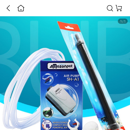
1
/
1