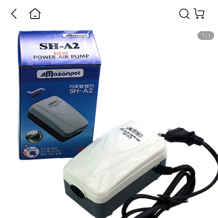
1
/
1