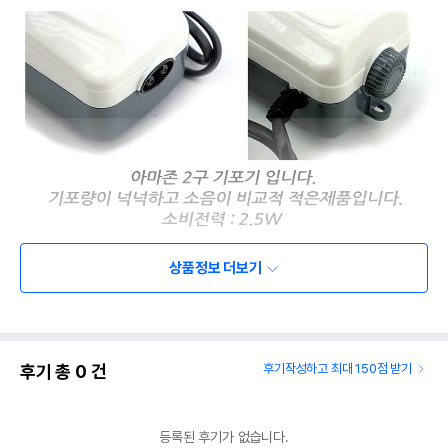
상품 필수 정보
상품정보 더보기
품명 및 모델명
상품상세설명 참조
법에 의한 인증,허가 등을
상품상세설명 참조
받았음을 확인할수 있는
후기 총
0
건
후기작성하고 최대 150점 받기
경우 그에 대한 사항
제조국 또는 원산지
상품상세설명 참조
등록된 후기가 없습니다.
제조자,수입품의 경우