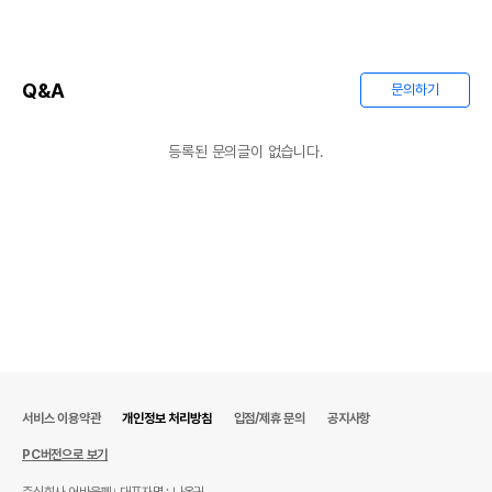
상품상세설명 참조
수입자를 함께 표기
AS책임자와 전화번호
상품상세설명 참조
또는 소비자상담 관련
Q&A
문의하기
전화번호
유통기한이 최소 2026.12.07이거나 그
등록된 문의글이 없습니다.
이후인 상품이 출고됩니다.
유통기한
단, 상품명에 유통기한 명시된 경우, 해당
유통기한을 따릅니다.
서비스 이용약관
개인정보 처리방침
입점/제휴 문의
공지사항
PC버전으로 보기
주식회사 어바웃펫
대표자명 : 나옥귀