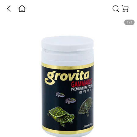
1
/
1