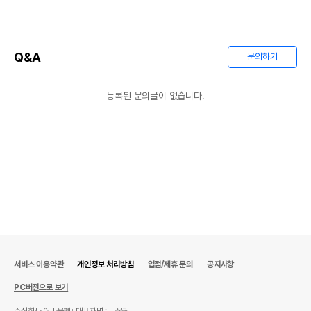
Q&A
문의하기
등록된 문의글이 없습니다.
서비스 이용약관
개인정보 처리방침
입점/제휴 문의
공지사항
PC버전으로 보기
주식회사 어바웃펫
대표자명 : 나옥귀