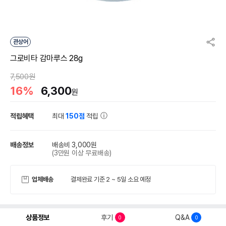
관상어
그로비타 감마루스 28g
7,500원
16%
6,300
원
적립혜택
최대
150점
적립
배송정보
배송비 3,000원
(3만원 이상 무료배송)
업체배송
결제완료 기준 2 ~ 5일 소요 예정
상품정보
후기
Q&A
0
0