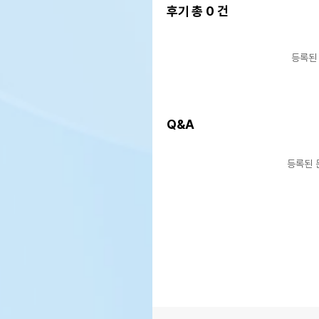
후기 총
0
건
등록된
상품 필수 정보
품명 및 모델명
상품
Q&A
법에 의한 인증,허가 등을
상품
받았음을 확인할수 있는 경우
그에 대한 사항
등록된 
제조국 또는 원산지
상품
제조자,수입품의 경우
상품
수입자를 함께 표기
AS책임자와 전화번호 또는
상품
소비자상담 관련 전화번호
유통
상품
유통기한
단,
유통