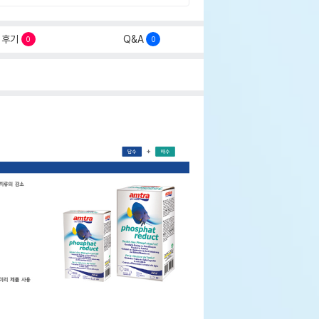
후기
Q&A
0
0