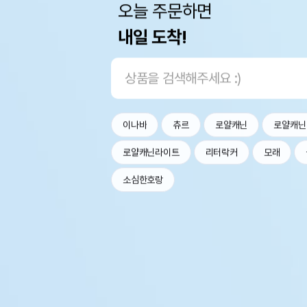
오늘 주문하면
내일 도착!
이나바
츄르
로얄캐닌
로얄캐닌
로얄캐닌라이트
리터락커
모래
소심한호랑