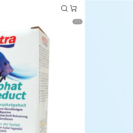
1
/
1