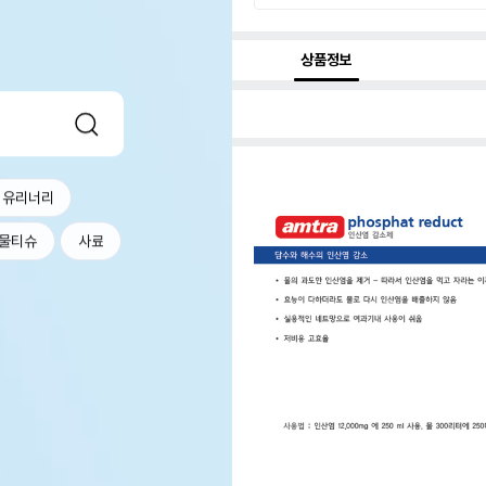
상품정보
 유리너리
물티슈
사료