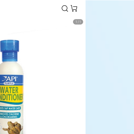
1
/
1