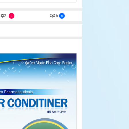
후기
Q&A
0
0