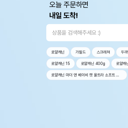
오늘 주문하면
내일 도착!
로얄캐닌
가필드
스크래쳐
두끼
로얄캐닌 15
로얄캐닌 400g
로얄캐
로얄캐닌 마더 앤 베이비 캣 울트라 소프트 무스 트레이 100g