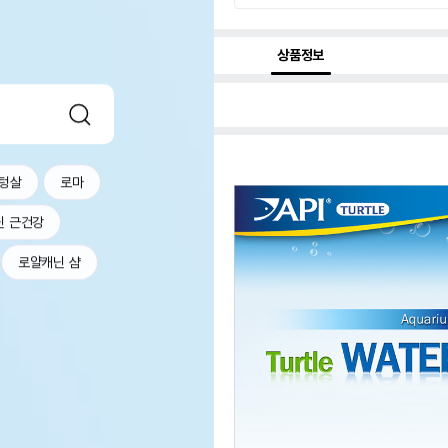
상품정보
텅살
로마
닌 근건강
로얄캐닌 샴