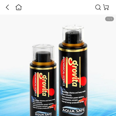
1
/
1