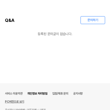
Q&A
문의하기
등록된 문의글이 없습니다.
상품 필수 정보
품명 및 모델명
상품상세설명 참조
법에 의한 인증,허가 등을
상품상세설명 참조
받았음을 확인할수 있는
서비스 이용약관
개인정보 처리방침
입점/제휴 문의
공지사항
경우 그에 대한 사항
PC버전으로 보기
제조국 또는 원산지
상품상세설명 참조
주식회사 어바웃펫
대표자명 : 나옥귀