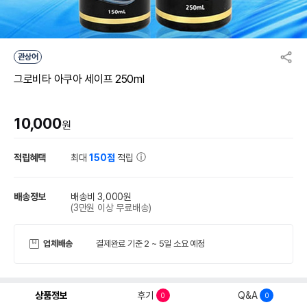
관상어
그로비타 아쿠아 세이프 250ml
10,000
원
적립혜택
최대
150점
적립
배송정보
배송비 3,000원
(3만원 이상 무료배송)
업체배송
결제완료 기준 2 ~ 5일 소요 예정
상품정보
후기
Q&A
0
0