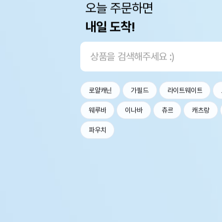
오늘 주문하면
내일 도착!
로얄캐닌
가필드
라이트웨이트
웨루바
이나바
츄르
캐츠랑
파우치