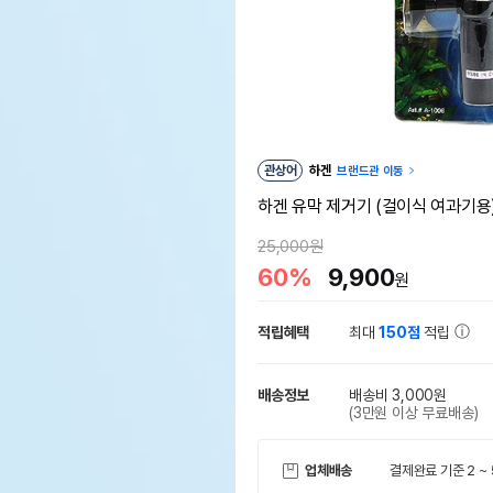
관상어
하겐
브랜드관 이동
하겐 유막 제거기 (걸이식 여과기용
25,000원
60%
9,900
원
적립혜택
최대
150점
적립
배송정보
배송비 3,000원
(3만원 이상 무료배송)
업체배송
결제완료 기준 2 ~