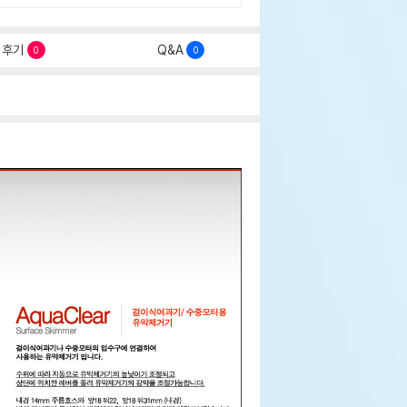
후기
Q&A
0
0