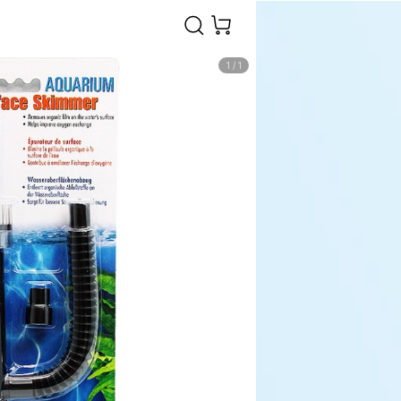
1
/
1